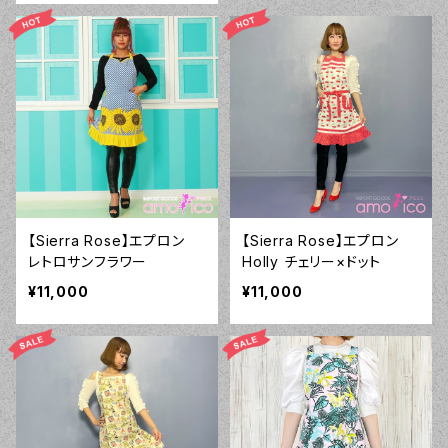
【Sierra Rose】エプロン
【Sierra Rose】エプロン
レトロサンフラワー
Holly チェリー×ドット
¥11,000
¥11,000