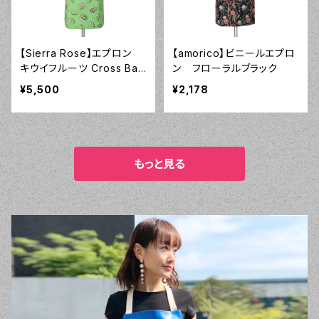
【Sierra Rose】エプロン
【amorico】ビニールエプロ
キウイフルーツ Cross Bac
ン フローラルブラック
k（ユニセックス）
¥5,500
¥2,178
もっと見る