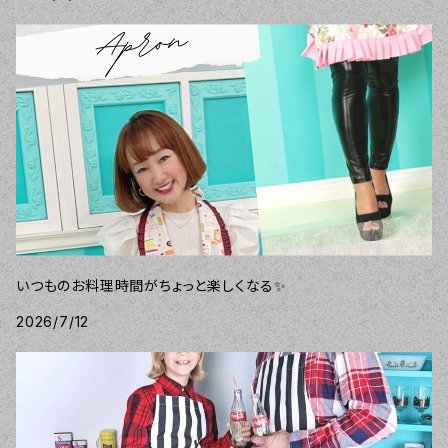
いつものお料理時間がちょっと楽しくなる✨
2026/7/12