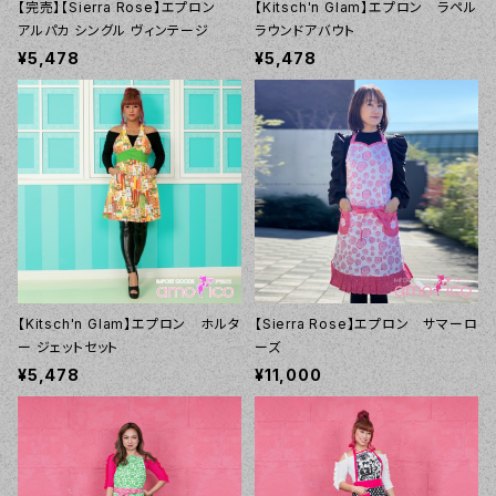
【完売】【Sierra Rose】エプロン
【Kitsch'n Glam】エプロン ラペル
アルパカ シングル ヴィンテージ
ラウンドアバウト
¥5,478
¥5,478
【Kitsch'n Glam】エプロン ホルタ
【Sierra Rose】エプロン サマーロ
ー ジェットセット
ーズ
¥5,478
¥11,000