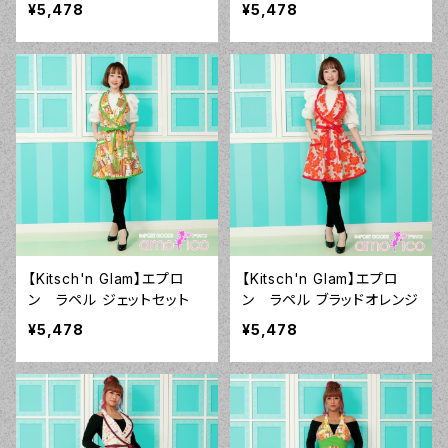
ties
ト
¥5,478
¥5,478
【Kitsch'n Glam】エプロ
【Kitsch'n Glam】エプロ
ン ラペル ジェットセット
ン ラペル ブラッドオレンジ
¥5,478
¥5,478