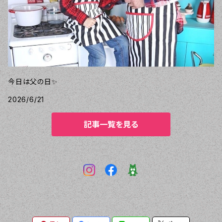
今日は父の日✨
2026/6/21
記事一覧を見る