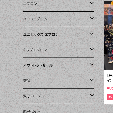
エプロン
Kitsch'n Glam（キッチングラム）
ハーフエプロン
Sierra Rose（シエラローズ）
Sierra Rose（シエラローズ）
ユニセックス エプロン
Tarantinalovers（タランティーナ ラバー
DII（ディーアイアイ）
キッズエプロン
ズ）
Sierra Rose（シエラローズ）
Sierra Rose（シエラローズ）
アウトレットセール
The Sunday Girl（ザサンデーガール）
【完
amorico（アモリコ）
The Sunday Girl（ザサンデーガール）
エプロン
イ
雑貨
トレ
Carolyn's Kitchen（キャロリンズキッチ
¥8
ン）
Kitsch'n Glam（キッチングラム）
ASD Living（エーエスディーリビング）
雑貨
amorico（アモリコ）
双子コーデ
5
Sierra Rose（シエラローズ）
Sugar baby aprons（シュガーベイビ
amorico（アモリコ）
Kitsch'n Glam（キッチングラム）
The Sunday Girl（ザサンデーガール）
The Sunday Girl（サンデーガール）
親子セット