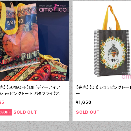
売】【50％OFF】DII（ディーアイア
【完売】【DII】ショッピングトー
）ショッピングトート バタフライ【アウ
ー
ット】③
25
¥1,650
SOLD OUT
SOLD OUT
0%OFF