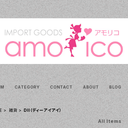
EM
CATEGORY
CONTACT
ABOUT
BLOG
E
雑貨
DII（ディーアイアイ）
All Items