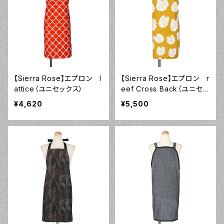
【Sierra Rose】エプロン l
【Sierra Rose】エプロン r
attice（ユニセックス）
eef Cross Back（ユニセッ
クス）
¥4,620
¥5,500