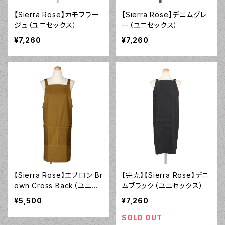
【Sierra Rose】カモフラー
【Sierra Rose】デニムグレ
ジュ（ユニセックス）
ー（ユニセックス）
¥7,260
¥7,260
【Sierra Rose】エプロン Br
【完売】【Sierra Rose】デニ
own Cross Back（ユニセ
ムブラック（ユニセックス）
ックス）
¥5,500
¥7,260
SOLD OUT