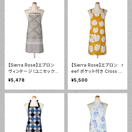
【Sierra Rose】エプロン
【Sierra Rose】エプロン r
ヴィンテージ（ユニセック
eef ポケット付き Cross B
ス）
ack（ユニセックス）
¥5,478
¥5,500