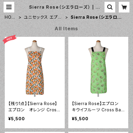
Sierra Rose（シエラローズ） | おし
ゃれなエプロン通販のamorico（ア
モリコ）☆インポートエプロン専門店
HOM
ユニセックス エプロ
Sierra Rose（シエラロー
E
ン
ズ）
All Items
【残り1点】【Sierra Rose】
【Sierra Rose】エプロン
エプロン オレンジ Cross
キウイフルーツ Cross Bac
Back（ユニセックス）
k（ユニセックス）
¥5,500
¥5,500