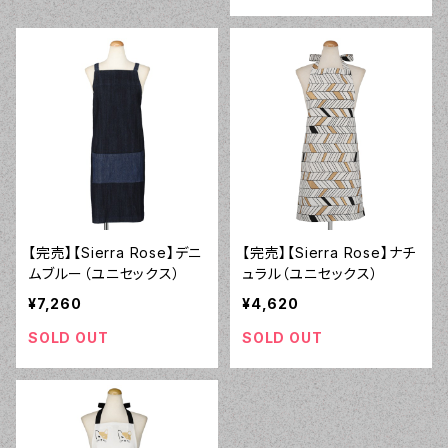
【完売】【Sierra Rose】デニ
【完売】【Sierra Rose】ナチ
ムブルー（ユニセックス）
ュラル（ユニセックス）
¥7,260
¥4,620
SOLD OUT
SOLD OUT