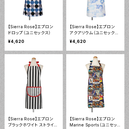
【Sierra Rose】エプロン
【Sierra Rose】エプロン
ドロップ（ユニセックス）
アクアリウム（ユニセック
ス）
¥4,620
¥4,620
【Sierra Rose】エプロン
【Sierra Rose】エプロン
ブラックホワイト ストライプ
Marine Sports（ユニセッ