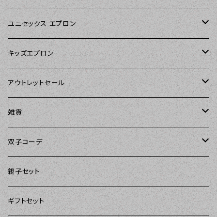
Sierra Rose（シエラローズ）
Sierra Rose（シエラローズ）
ユニセックス エプロン
Tarantinalovers（タランティーナ ラバーズ）
DII（ディーアイアイ）
キッズエプロン
The Sunday Girl（ザサンデーガール）
Sierra Rose（シエラローズ）
Sierra Rose（シエラローズ）
アウトレットセール
Carolyn's Kitchen（キャロリンズキッチン）
amorico（アモリコ）
The Sunday Girl（ザサンデーガール）
エプロン
雑貨
Kitsch'n Glam（キッチングラム）
Sugar baby aprons（シュガーベイビー）
ASD Living（エーエスディーリビング）
雑貨
amorico（アモリコ）
双子コーデ
Sierra Rose（シエラローズ）
amorico（アモリコ）
DII（ディーアイアイ）
Kitsch'n Glam（キッチングラム）
The Sunday Girl（ザサンデーガール）
The Sunday Girl（サンデーガール）
親子セット
DII（ディーアイアイ）
MOZI（モジ）
DII（ディーアイアイ）
DII（ディーアイアイ）
ギフトセット