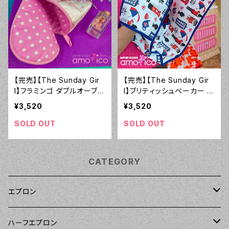
【完売】【The Sunday Gir
【完売】【The Sunday Gir
l】フラミンゴ ダブルオーブン
l】ブリティッシュベーカー ダ
ミトン
ブルオーブンミトン
¥3,520
¥3,520
SOLD OUT
SOLD OUT
CATEGORY
エプロン
Kitsch'n Glam（キッチングラム）
ハーフエプロン