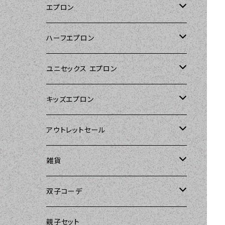
エプロン
Kitsch'n Glam（キッチングラム）
ハーフエプロン
Sierra Rose（シエラローズ）
Sierra Rose（シエラローズ）
ユニセックス エプロン
Tarantinalovers（タランティーナ ラバー
DII（ディーアイアイ）
キッズエプロン
ズ）
Sierra Rose（シエラローズ）
Sierra Rose（シエラローズ）
アウトレットセール
The Sunday Girl（ザサンデーガール）
amorico（アモリコ）
The Sunday Girl（ザサンデーガール）
エプロン
雑貨
Carolyn's Kitchen（キャロリンズキッチ
ン）
Kitsch'n Glam（キッチングラム）
ASD Living（エーエスディーリビング）
雑貨
amorico（アモリコ）
双子コーデ
Sierra Rose（シエラローズ）
Sugar baby aprons（シュガーベイビ
amorico（アモリコ）
Kitsch'n Glam（キッチングラム）
The Sunday Girl（ザサンデーガール）
The Sunday Girl（サンデーガール）
親子セット