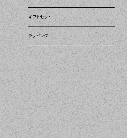
ー）
DII（ディーアイアイ）
DII（ディーアイアイ）
DII（ディーアイアイ）
ギフトセット
DII（ディーアイアイ）
amorico（アモリコ）
Kitsch'n Glam（キッチングラム）
ラッピング
MOZI（モジ）
Sugar baby aprons（シュガーベイビー）
amorico（アモリコ）
Tarantinalovers（タランティーナ ラバーズ）
I love Aprons（アラブエプロンズ）
Flirty Aprons（フラーティーエプロンズ）
Heavenly Hostess（ヘブンリーホステ
ス）