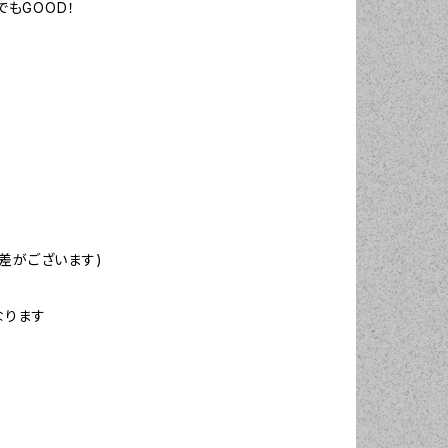
でもGOOD！
差がございます)
なります