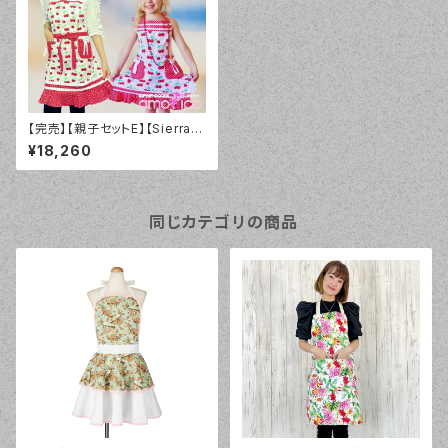
【完売】【親子セットE】【Sierra R
ose】親子エプロン Holly チ
¥18,260
ェリー×ドット
同じカテゴリの商品