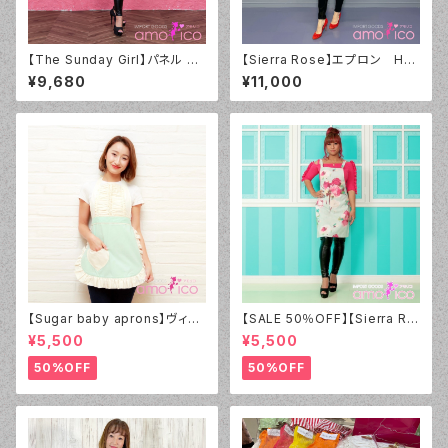
【The Sunday Girl】パネル レ
【Sierra Rose】エプロン Hol
ッドドット エプロン
ly チェリー×ドット
¥9,680
¥11,000
【Sugar baby aprons】ヴィン
【SALE 50％OFF】【Sierra Ro
テージダーリン エプロン ミント
se】エプロン Emilee Flower
¥5,500
¥5,500
グリーン
Ladies Cross Back
50%OFF
50%OFF