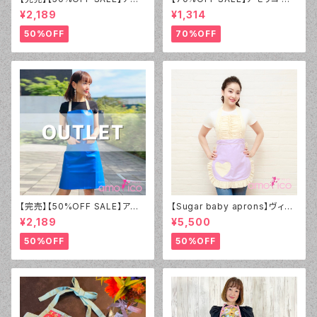
リコ オリジナル（amorico orig
リジナル（amorico original）P
¥2,189
¥1,314
inal）PVC ブラウン無地 エプロ
VC グレー無地 エプロン（男女
ン（男女兼用）【アウトレット】②
兼用）【アウトレット】①
50%OFF
70%OFF
【完売】【50%OFF SALE】アモ
【Sugar baby aprons】ヴィン
リコ オリジナル（amorico orig
テージダーリン エプロン ライラ
¥2,189
¥5,500
inal）PVC ブルー無地 エプロン
ック
（男女兼用）【アウトレット】①
50%OFF
50%OFF