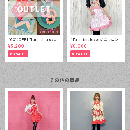
【60%OFF】【Tarantinalover
【Tarantinalovers】エプロン
s】エプロン Coral Roses【ア
Donuts
¥5,280
¥6,600
ウトレット】
60%OFF
50%OFF
その他の商品