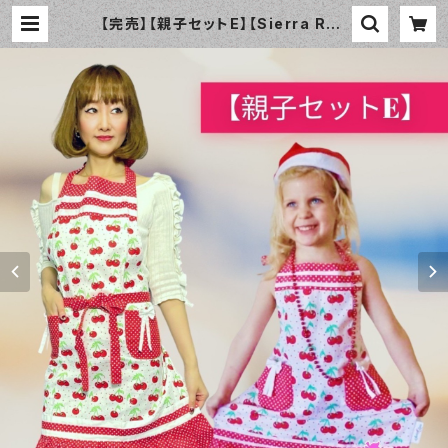
【完売】【親子セットE】【Sierra Ros
e】親子エプロン Holly チェリー×ド
ット | おしゃれなエプロン通販のam
orico（アモリコ）☆インポートエプロ
ン専門店