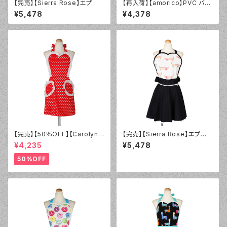
【完売】【Sierra Rose】エプロ
【再入荷】【amorico】PVC バー
ン Sloth ダブル ヴィンテージ
ドフラワーホワイト エプロン
¥5,478
¥4,378
【完売】【50％OFF】【Carolyn's
【完売】【Sierra Rose】エプロ
Kitchen】スィートハートレッド
ン ドッグブラック シングル ヴィ
¥4,235
¥5,478
エプロン【サンプル品】
ンテージ
50%OFF