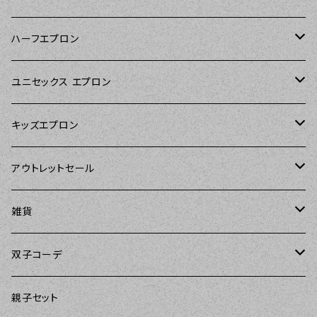
Kitsch'n Glam（キッチングラム）
ハーフエプロン
Sierra Rose（シエラローズ）
Sierra Rose（シエラローズ）
ユニセックス エプロン
Tarantinalovers（タランティーナ ラバーズ）
DII（ディーアイアイ）
キッズエプロン
The Sunday Girl（ザサンデーガール）
Sierra Rose（シエラローズ）
Sierra Rose（シエラローズ）
アウトレットセール
Carolyn's Kitchen（キャロリンズキッチン）
amorico（アモリコ）
The Sunday Girl（ザサンデーガール）
エプロン
雑貨
Kitsch'n Glam（キッチングラム）
Sugar baby aprons（シュガーベイビー）
ASD Living（エーエスディーリビング）
雑貨
amorico（アモリコ）
双子コーデ
Sierra Rose（シエラローズ）
amorico（アモリコ）
DII（ディーアイアイ）
Kitsch'n Glam（キッチングラム）
The Sunday Girl（ザサンデーガール）
The Sunday Girl（サンデーガール）
親子セット