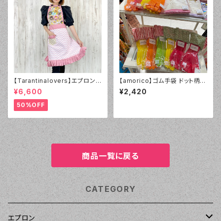
【Tarantinalovers】エプロン
【amorico】ゴム手袋 ドット柄
Donuts
イエロー（Mサイズ）
¥6,600
¥2,420
50%OFF
商品一覧に戻る
CATEGORY
エプロン