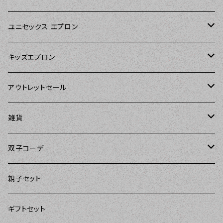
Sierra Rose（シエラローズ）
Sierra Rose（シエラローズ）
ユニセックス エプロン
Tarantinalovers（タランティーナ ラバーズ）
DII（ディーアイアイ）
キッズエプロン
The Sunday Girl（ザサンデーガール）
Sierra Rose（シエラローズ）
Sierra Rose（シエラローズ）
アウトレットセール
Carolyn's Kitchen（キャロリンズキッチン）
amorico（アモリコ）
The Sunday Girl（ザサンデーガール）
エプロン
雑貨
Kitsch'n Glam（キッチングラム）
Sugar baby aprons（シュガーベイビー）
ASD Living（エーエスディーリビング）
雑貨
amorico（アモリコ）
双子コーデ
Sierra Rose（シエラローズ）
amorico（アモリコ）
DII（ディーアイアイ）
Kitsch'n Glam（キッチングラム）
The Sunday Girl（ザサンデーガール）
The Sunday Girl（サンデーガール）
親子セット
DII（ディーアイアイ）
MOZI（モジ）
DII（ディーアイアイ）
DII（ディーアイアイ）
ギフトセット