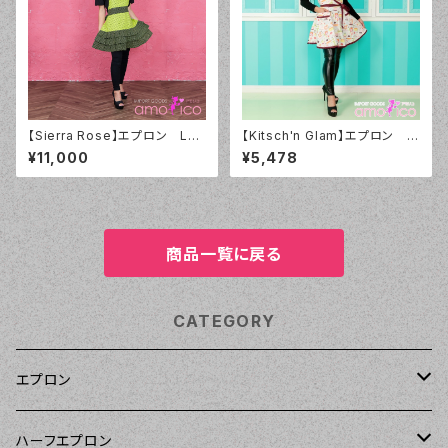
【Sierra Rose】エプロン Lul
【Kitsch'n Glam】エプロン ラ
u レトロ ライム&ブラック
ペル whisk
¥11,000
¥5,478
商品一覧に戻る
CATEGORY
エプロン
Kitsch'n Glam（キッチングラム）
ハーフエプロン