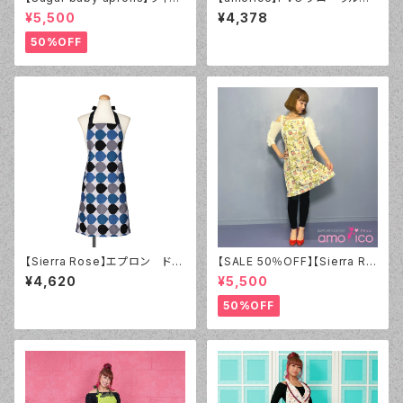
テージダーリン エプロン ライラ
ワイト NEW エプロン
¥5,500
¥4,378
ック
50%OFF
【Sierra Rose】エプロン ドロ
【SALE 50％OFF】【Sierra Ro
ップ（ユニセックス）
se】エプロン Miss Travel L
¥4,620
¥5,500
over Cross Back
50%OFF