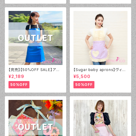
【完売】【50%OFF SALE】アモ
【Sugar baby aprons】ヴィン
リコ オリジナル（amorico orig
テージダーリン エプロン ライラ
¥2,189
¥5,500
inal）PVC ブルー無地 エプロン
ック
（男女兼用）【アウトレット】①
50%OFF
50%OFF