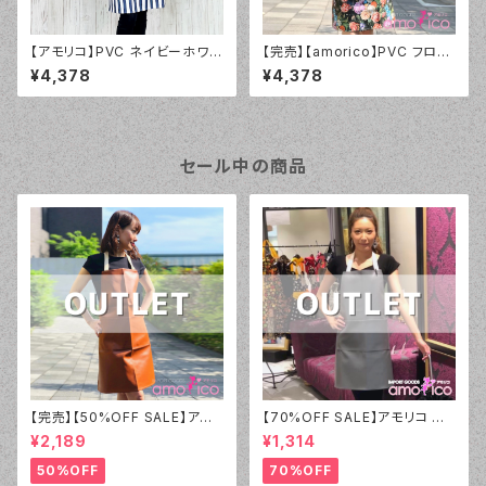
【アモリコ】PVC ネイビーホワイ
【完売】【amorico】PVC フロー
トストライプ エプロン（ユニセッ
ラルブラック エプロン
¥4,378
¥4,378
クス）
セール中の商品
【完売】【50%OFF SALE】アモ
【70%OFF SALE】アモリコ オ
リコ オリジナル（amorico orig
リジナル（amorico original）P
¥2,189
¥1,314
inal）PVC ブラウン無地 エプロ
VC グレー無地 エプロン（男女
ン（男女兼用）【アウトレット】②
兼用）【アウトレット】①
50%OFF
70%OFF