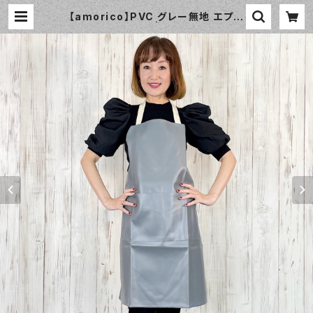
【amorico】PVC グレー無地 エプロ
ン（ユニセックス） | おしゃれなエプロ
ン通販のamorico（アモリコ）☆イン
ポートエプロン専門店