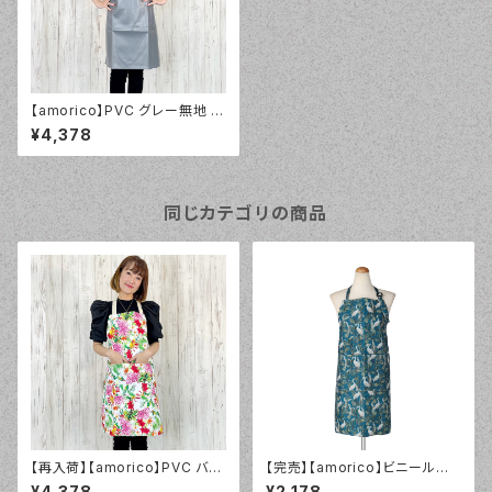
【amorico】PVC グレー無地 エ
プロン（ユニセックス）
¥4,378
同じカテゴリの商品
【再入荷】【amorico】PVC バー
【完売】【amorico】ビニールエ
ドフラワーホワイト エプロン
プロン スワンブルー
¥4,378
¥2,178