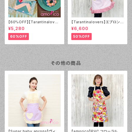
【60%OFF】【Tarantinalover
【Tarantinalovers】エプロン
s】エプロン Coral Roses【ア
Donuts
¥5,280
¥6,600
ウトレット】
60%OFF
50%OFF
その他の商品
【Sugar baby aprons】ヴィン
【amorico】PVC フローラルホ