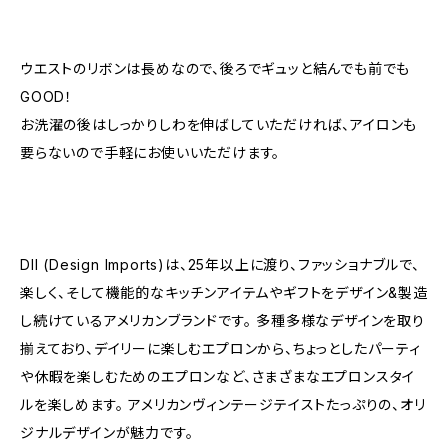
ウエストのリボンは長めなので、後ろでギュッと結んでも前でも
GOOD！
お洗濯の後はしっかりしわを伸ばしていただければ、アイロンも
要らないので手軽にお使いいただけます。
DII (Design Imports)は、25年以上に渡り、ファッショナブルで、
楽しく、そして機能的なキッチンアイテムやギフトをデザイン&製造
し続けているアメリカンブランドです。 多種多様なデザインを取り
揃えており、デイリーに楽しむエプロンから、ちょっとしたパーティ
や休暇を楽しむためのエプロンなど、さまざまなエプロンスタイ
ルを楽しめます。 アメリカンヴィンテージテイストたっぷりの、オリ
ジナルデザインが魅力です。