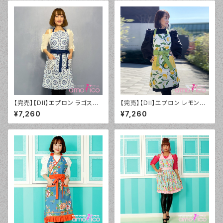
【完売】【DII】エプロン ラゴスヴ
【完売】【DII】エプロン レモンブ
ィンテージ
リス
¥7,260
¥7,260