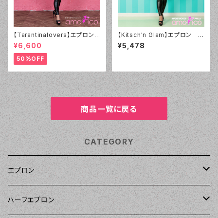
【Tarantinalovers】エプロン
【Kitsch'n Glam】エプロン ラ
Hot Pink Touch
ペル ウェスティ Westies
¥6,600
¥5,478
50%OFF
商品一覧に戻る
CATEGORY
エプロン
Kitsch'n Glam（キッチングラム）
ハーフエプロン