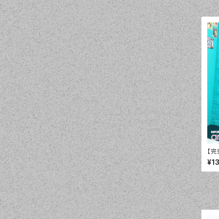
【完
ー
¥1