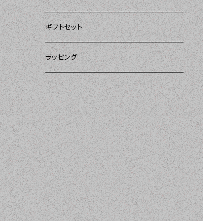
ー）
DII（ディーアイアイ）
DII（ディーアイアイ）
DII（ディーアイアイ）
ギフトセット
DII（ディーアイアイ）
amorico（アモリコ）
Kitsch'n Glam（キッチングラム）
ラッピング
MOZI（モジ）
Sugar baby aprons（シュガーベイビー）
amorico（アモリコ）
Tarantinalovers（タランティーナ ラバーズ）
I love Aprons（アラブエプロンズ）
Flirty Aprons（フラーティーエプロンズ）
Heavenly Hostess（ヘブンリーホステ
ス）