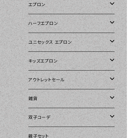
エプロン
Kitsch'n Glam（キッチングラム）
ハーフエプロン
Sierra Rose（シエラローズ）
Sierra Rose（シエラローズ）
ユニセックス エプロン
Tarantinalovers（タランティーナ ラバー
DII（ディーアイアイ）
キッズエプロン
ズ）
Sierra Rose（シエラローズ）
Sierra Rose（シエラローズ）
アウトレットセール
The Sunday Girl（ザサンデーガール）
amorico（アモリコ）
The Sunday Girl（ザサンデーガール）
エプロン
雑貨
Carolyn's Kitchen（キャロリンズキッチ
ン）
Kitsch'n Glam（キッチングラム）
ASD Living（エーエスディーリビング）
雑貨
amorico（アモリコ）
双子コーデ
Sierra Rose（シエラローズ）
Sugar baby aprons（シュガーベイビ
amorico（アモリコ）
Kitsch'n Glam（キッチングラム）
The Sunday Girl（ザサンデーガール）
The Sunday Girl（サンデーガール）
親子セット