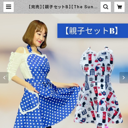
【完売】【親子セットB】【The Sunda
y Girl】親子エプロン スィートハー
トブリティッシュベーカー | おしゃれ
なエプロン通販のamorico（アモリ
コ）☆インポートエプロン専門店