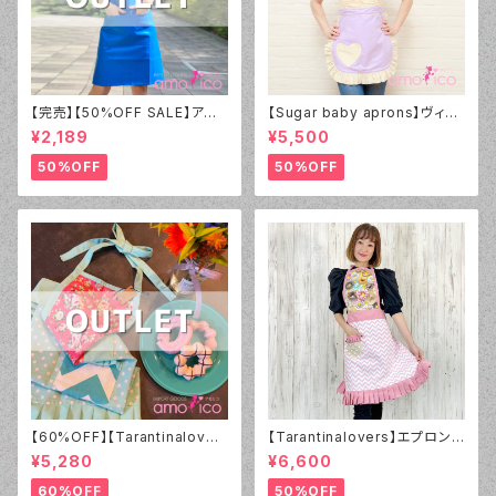
【完売】【50%OFF SALE】アモ
【Sugar baby aprons】ヴィン
リコ オリジナル（amorico orig
テージダーリン エプロン ライラ
¥2,189
¥5,500
inal）PVC ブルー無地 エプロン
ック
（男女兼用）【アウトレット】①
50%OFF
50%OFF
【60%OFF】【Tarantinalover
【Tarantinalovers】エプロン
s】エプロン Coral Roses【ア
Donuts
¥5,280
¥6,600
ウトレット】
60%OFF
50%OFF