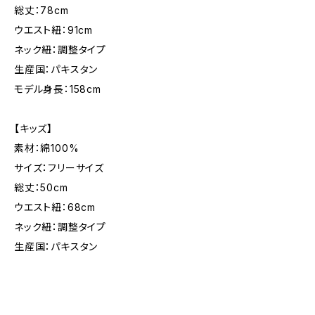
総丈：78cm
ウエスト紐：91cm
ネック紐：調整タイプ
生産国：パキスタン
モデル身長：158cm
【キッズ】
素材：綿100%
サイズ：フリーサイズ
総丈：50cm
ウエスト紐：68cm
ネック紐：調整タイプ
生産国：パキスタン