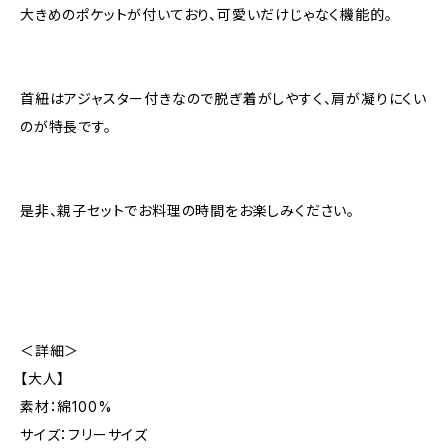
大きめのポケットが付いており、可愛いだけじゃなく機能的。
首紐はアジャスター付きなので脱ぎ着がしやすく、肩が凝りにくい
のが特長です。
是非、親子セットでお料理の時間をお楽しみください。
＜詳細＞
【大人】
素材：綿100%
サイズ：フリーサイズ