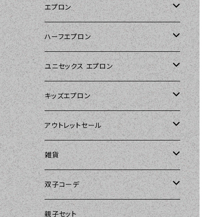
エプロン
Kitsch'n Glam（キッチングラム）
ハーフエプロン
Sierra Rose（シエラローズ）
Sierra Rose（シエラローズ）
ユニセックス エプロン
Tarantinalovers（タランティーナ ラバー
DII（ディーアイアイ）
キッズエプロン
ズ）
Sierra Rose（シエラローズ）
Sierra Rose（シエラローズ）
アウトレットセール
The Sunday Girl（ザサンデーガール）
amorico（アモリコ）
The Sunday Girl（ザサンデーガール）
エプロン
雑貨
Carolyn's Kitchen（キャロリンズキッチ
ン）
Kitsch'n Glam（キッチングラム）
ASD Living（エーエスディーリビング）
雑貨
amorico（アモリコ）
双子コーデ
Sierra Rose（シエラローズ）
Sugar baby aprons（シュガーベイビ
amorico（アモリコ）
Kitsch'n Glam（キッチングラム）
The Sunday Girl（ザサンデーガール）
The Sunday Girl（サンデーガール）
親子セット