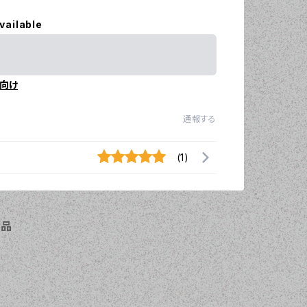
vailable
向け
通報する
(1)
商品