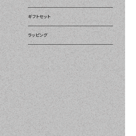
ー）
DII（ディーアイアイ）
DII（ディーアイアイ）
DII（ディーアイアイ）
ギフトセット
DII（ディーアイアイ）
amorico（アモリコ）
Kitsch'n Glam（キッチングラム）
ラッピング
MOZI（モジ）
Sugar baby aprons（シュガーベイビー）
amorico（アモリコ）
Tarantinalovers（タランティーナ ラバーズ）
I love Aprons（アラブエプロンズ）
Flirty Aprons（フラーティーエプロンズ）
Heavenly Hostess（ヘブンリーホステ
ス）