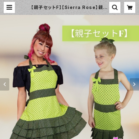
【親子セットF】【Sierra Rose】親子
エプロン Lulu レトロ ライム&ブラ
ック | おしゃれなエプロン通販のam
orico（アモリコ）☆インポートエプロ
ン専門店