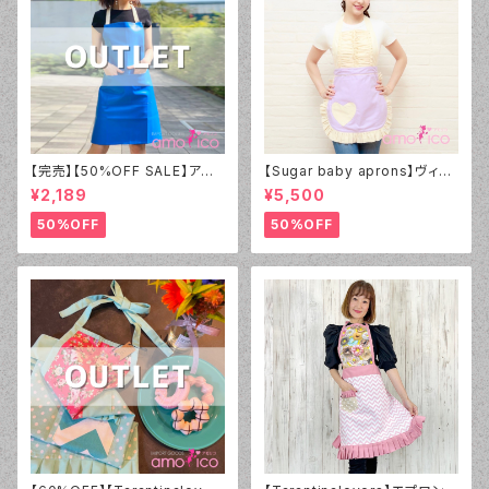
【完売】【50%OFF SALE】アモ
【Sugar baby aprons】ヴィン
リコ オリジナル（amorico orig
テージダーリン エプロン ライラ
¥2,189
¥5,500
inal）PVC ブルー無地 エプロン
ック
（男女兼用）【アウトレット】①
50%OFF
50%OFF