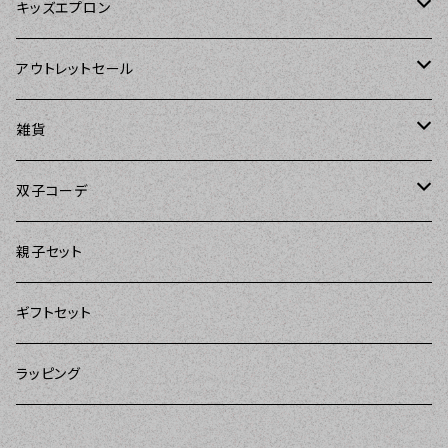
Tarantinalovers（タランティーナ ラバーズ）
DII（ディーアイアイ）
キッズエプロン
The Sunday Girl（ザサンデーガール）
Sierra Rose（シエラローズ）
Sierra Rose（シエラローズ）
アウトレットセール
Carolyn's Kitchen（キャロリンズキッチン）
amorico（アモリコ）
The Sunday Girl（ザサンデーガール）
エプロン
雑貨
Kitsch'n Glam（キッチングラム）
Sugar baby aprons（シュガーベイビー）
ASD Living（エーエスディーリビング）
雑貨
amorico（アモリコ）
双子コーデ
Sierra Rose（シエラローズ）
amorico（アモリコ）
DII（ディーアイアイ）
Kitsch'n Glam（キッチングラム）
The Sunday Girl（ザサンデーガール）
The Sunday Girl（サンデーガール）
親子セット
DII（ディーアイアイ）
MOZI（モジ）
DII（ディーアイアイ）
DII（ディーアイアイ）
ギフトセット
amorico（アモリコ）
amorico（アモリコ）
Kitsch'n Glam（キッチングラム）
ラッピング
Sugar baby aprons（シュガーベイビー）
I love Aprons（アラブエプロンズ）