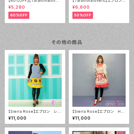
【60%OFF】【Tarantinalover
【Tarantinalovers】エプロン
s】エプロン Coral Roses【ア
Donuts
¥5,280
¥6,600
ウトレット】
60%OFF
50%OFF
その他の商品
【Sierra Rose】エプロン レト
【Sierra Rose】エプロン Hol
ロサンフラワー
ly チェリー×ドット
¥11,000
¥11,000