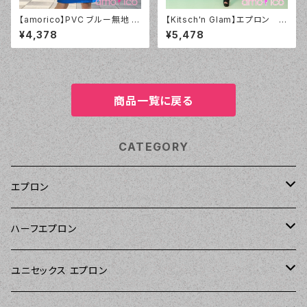
【amorico】PVC ブルー無地 エ
【Kitsch'n Glam】エプロン ラ
プロン（ユニセックス）
ペル ウェスティ Westies
¥4,378
¥5,478
商品一覧に戻る
CATEGORY
エプロン
Kitsch'n Glam（キッチングラム）
ハーフエプロン
Sierra Rose（シエラローズ）
Sierra Rose（シエラローズ）
ユニセックス エプロン