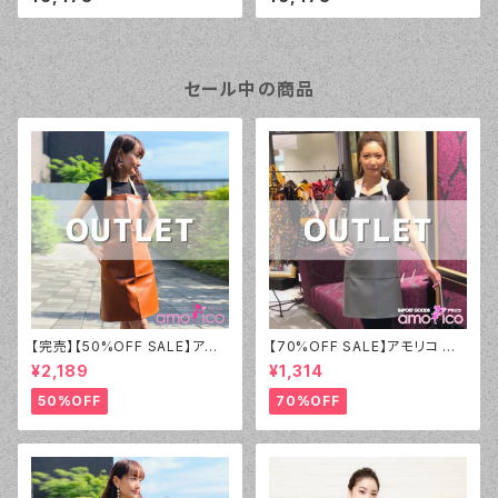
ンテージ
ヴィンテージ
セール中の商品
【完売】【50%OFF SALE】アモ
【70%OFF SALE】アモリコ オ
リコ オリジナル（amorico orig
リジナル（amorico original）P
¥2,189
¥1,314
inal）PVC ブラウン無地 エプロ
VC グレー無地 エプロン（男女
ン（男女兼用）【アウトレット】②
兼用）【アウトレット】①
50%OFF
70%OFF