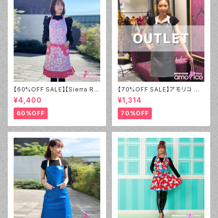
【60%OFF SALE】【Sierra Ro
【70%OFF SALE】アモリコ オ
se】エプロン サマーローズ【ア
リジナル（amorico original）P
¥4,400
¥1,314
ウトレット】①
VC グレー無地 エプロン（男女
兼用）【アウトレット】①
60%OFF
70%OFF