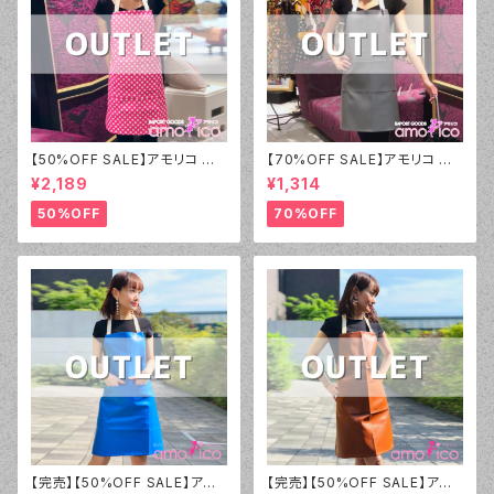
【50%OFF SALE】アモリコ オリ
【70%OFF SALE】アモリコ オ
ジナル（amorico original）PV
リジナル（amorico original）P
¥2,189
¥1,314
C ピンクホワイトドット（小） エ
VC グレー無地 エプロン（男女
プロン【アウトレット】⑳
兼用）【アウトレット】①
50%OFF
70%OFF
【完売】【50%OFF SALE】アモ
【完売】【50%OFF SALE】アモ