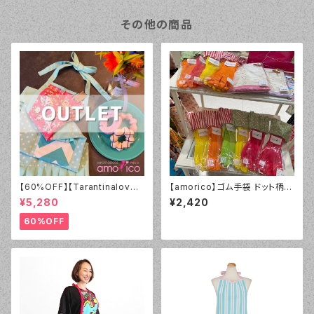
その他の商品
【60%OFF】【Tarantinalover
【amorico】ゴム手袋 ドット柄
s】エプロン Coral Roses【ア
イエロー（Mサイズ）
¥5,280
¥2,420
ウトレット】
60%OFF