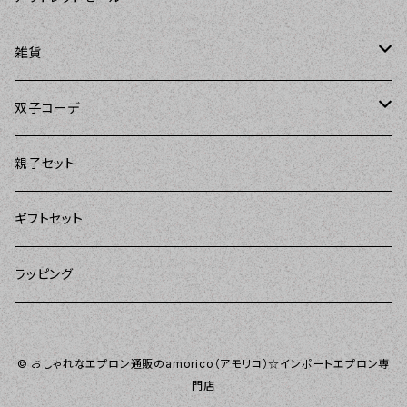
Carolyn's Kitchen（キャロリンズキッチン）
amorico（アモリコ）
The Sunday Girl（ザサンデーガール）
エプロン
雑貨
Kitsch'n Glam（キッチングラム）
Sugar baby aprons（シュガーベイビー）
ASD Living（エーエスディーリビング）
雑貨
amorico（アモリコ）
双子コーデ
Sierra Rose（シエラローズ）
amorico（アモリコ）
DII（ディーアイアイ）
Kitsch'n Glam（キッチングラム）
The Sunday Girl（ザサンデーガール）
The Sunday Girl（サンデーガール）
親子セット
DII（ディーアイアイ）
MOZI（モジ）
DII（ディーアイアイ）
DII（ディーアイアイ）
ギフトセット
amorico（アモリコ）
amorico（アモリコ）
Kitsch'n Glam（キッチングラム）
ラッピング
Sugar baby aprons（シュガーベイビー）
I love Aprons（アラブエプロンズ）
Tarantinalovers（タランティーナ ラバーズ）
© おしゃれなエプロン通販のamorico（アモリコ）☆インポートエプロン専
Flirty Aprons（フラーティーエプロンズ）
門店