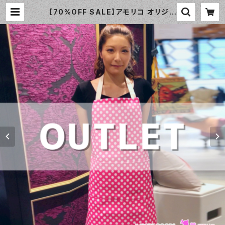
【70%OFF SALE】アモリコ オリジナ
ル（amorico original）PVC ピンク
ホワイトドット（小） エプロン【アウト
レット⑰ | おしゃれなエプロン通販の
amorico（アモリコ）☆インポートエ
プロン専門店