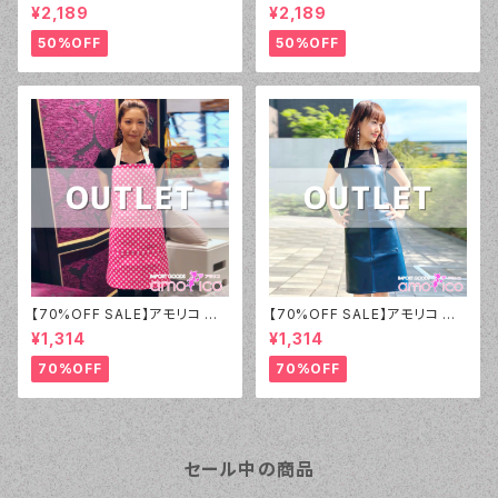
リコ オリジナル（amorico orig
リコ オリジナル（amorico orig
¥2,189
¥2,189
inal）PVC ブルー無地 エプロン
inal）PVC ブラウン無地 エプロ
（男女兼用）【アウトレット】①
ン（男女兼用）【アウトレット】②
50%OFF
50%OFF
【70%OFF SALE】アモリコ オ
【70%OFF SALE】アモリコ オ
リジナル（amorico original）P
リジナル（amorico original）P
¥1,314
¥1,314
VC ピンクホワイトドット（小） エ
VC ネイビー無地 エプロン（男
プロン【アウトレット】⑩
女兼用）【アウトレット】⑦
70%OFF
70%OFF
セール中の商品