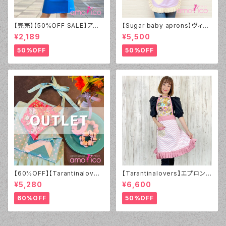
【完売】【50%OFF SALE】アモ
【Sugar baby aprons】ヴィン
リコ オリジナル（amorico orig
テージダーリン エプロン ライラ
¥2,189
¥5,500
inal）PVC ブルー無地 エプロン
ック
（男女兼用）【アウトレット】①
50%OFF
50%OFF
【60%OFF】【Tarantinalover
【Tarantinalovers】エプロン
s】エプロン Coral Roses【ア
Donuts
¥5,280
¥6,600
ウトレット】
60%OFF
50%OFF