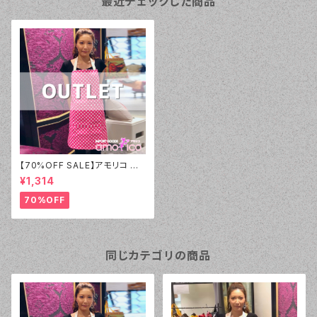
最近チェックした商品
【70%OFF SALE】アモリコ オ
リジナル（amorico original）P
¥1,314
VC ピンクホワイトドット（小） エ
プロン【アウトレット⑰
70%OFF
同じカテゴリの商品