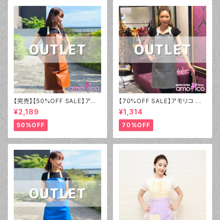
【完売】【50%OFF SALE】アモ
【70%OFF SALE】アモリコ オ
リコ オリジナル（amorico orig
リジナル（amorico original）P
¥2,189
¥1,314
inal）PVC ブラウン無地 エプロ
VC グレー無地 エプロン（男女
ン（男女兼用）【アウトレット】②
兼用）【アウトレット】①
50%OFF
70%OFF