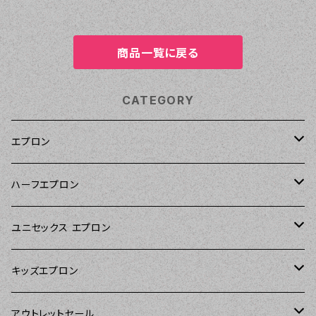
商品一覧に戻る
CATEGORY
エプロン
Kitsch'n Glam（キッチングラム）
ハーフエプロン
Sierra Rose（シエラローズ）
Sierra Rose（シエラローズ）
ユニセックス エプロン
Tarantinalovers（タランティーナ ラバーズ）
DII（ディーアイアイ）
キッズエプロン
The Sunday Girl（ザサンデーガール）
Sierra Rose（シエラローズ）
Sierra Rose（シエラローズ）
アウトレットセール