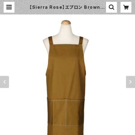
【Sierra Rose】エプロン Brown C
ross Back（ユニセックス） | おしゃ
れなエプロン通販のamorico（アモ
リコ）☆インポートエプロン専門店