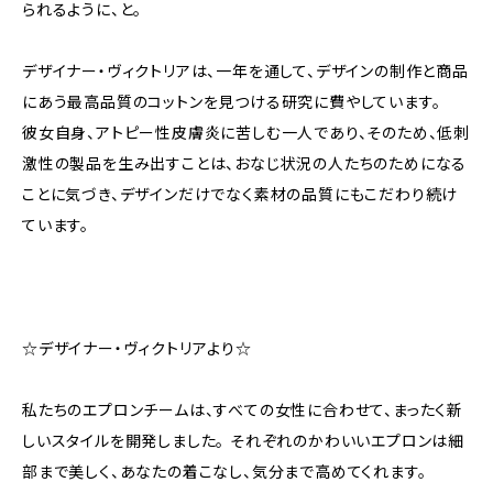
られるように、と。
デザイナー・ヴィクトリアは、一年を通して、デザインの制作と商品
にあう最高品質のコットンを見つける研究に費やしています。
彼女自身、アトピー性皮膚炎に苦しむ一人であり、そのため、低刺
激性の製品を生み出すことは、おなじ状況の人たちのためになる
ことに気づき、デザインだけでなく素材の品質にもこだわり続け
ています。
☆デザイナー・ヴィクトリアより☆
私たちのエプロンチームは、すべての女性に合わせて、まったく新
しいスタイルを開発しました。 それぞれのかわいいエプロンは細
部まで美しく、あなたの着こなし、気分まで高めてくれます。