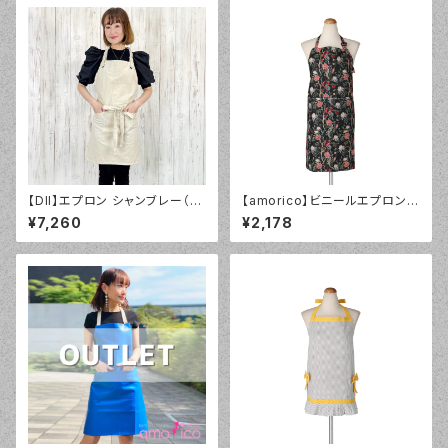
【DII】エプロン シャンブレー（ユ
【amorico】ビニールエプロン
ニセックス）
フローラルブラック
¥7,260
¥2,178