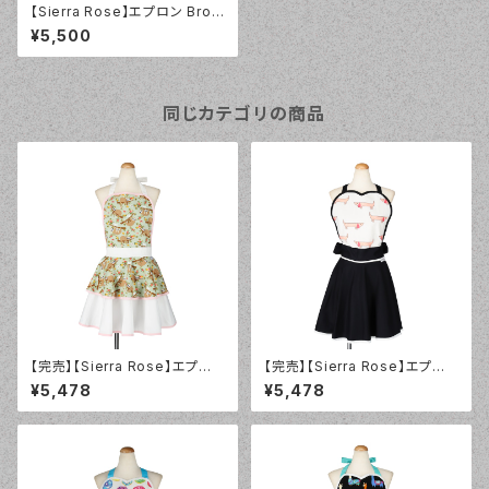
【Sierra Rose】エプロン Brow
n Cross Back（ユニセックス）
¥5,500
同じカテゴリの商品
【完売】【Sierra Rose】エプロ
【完売】【Sierra Rose】エプロ
ン Sloth ダブル ヴィンテージ
ン ドッグブラック シングル ヴィ
¥5,478
¥5,478
ンテージ