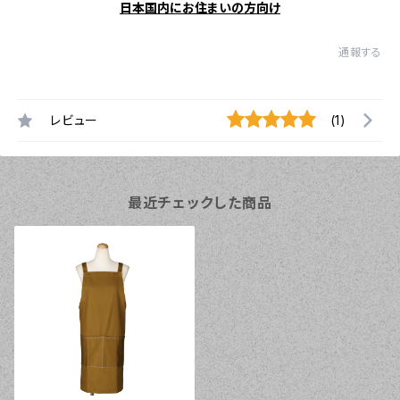
日本国内にお住まいの方向け
通報する
レビュー
(1)
最近チェックした商品