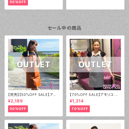
50%OFF
セール中の商品
【完売】【50%OFF SALE】アモ
【70%OFF SALE】アモリコ オ
リコ オリジナル（amorico orig
リジナル（amorico original）P
¥2,189
¥1,314
inal）PVC ブラウン無地 エプロ
VC グレー無地 エプロン（男女
ン（男女兼用）【アウトレット】②
兼用）【アウトレット】①
50%OFF
70%OFF