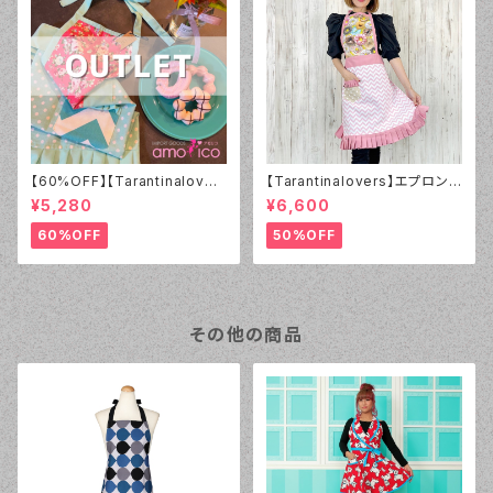
【60%OFF】【Tarantinalover
【Tarantinalovers】エプロン
s】エプロン Coral Roses【ア
Donuts
¥5,280
¥6,600
ウトレット】
60%OFF
50%OFF
その他の商品