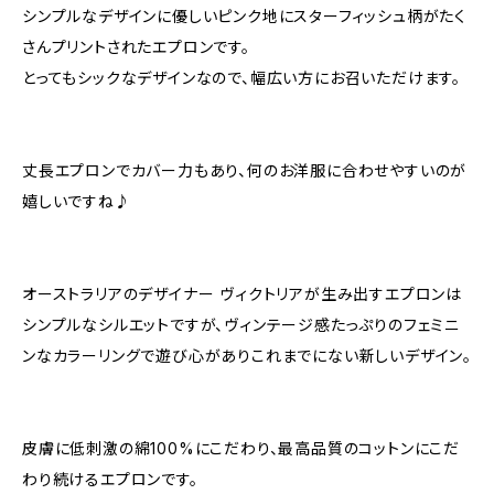
シンプルなデザインに優しいピンク地にスターフィッシュ柄がたく
さんプリントされたエプロンです。
とってもシックなデザインなので、幅広い方にお召いただけます。
丈長エプロンでカバー力もあり、何のお洋服に合わせやすいのが
嬉しいですね♪
オーストラリアのデザイナー ヴィクトリアが生み出すエプロンは
シンプルなシルエットですが、ヴィンテージ感たっぷりのフェミニ
ンなカラーリングで遊び心がありこれまでにない新しいデザイン。
皮膚に低刺激の綿100%にこだわり、最高品質のコットンにこだ
わり続けるエプロンです。