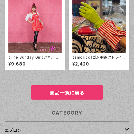
【The Sunday Girl】パネル レ
【amorico】ゴム手袋 ストライプ
ッドドット エプロン
柄 イエロー（Sサイズ）
¥9,680
¥2,420
商品一覧に戻る
CATEGORY
エプロン