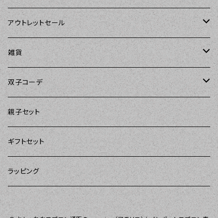
The Sunday Girl（ザサンデーガール）
Sierra Rose（シエラローズ）
Sierra Rose（シエラローズ）
アウトレットセール
Carolyn's Kitchen（キャロリンズキッチン）
amorico（アモリコ）
The Sunday Girl（ザサンデーガール）
エプロン
雑貨
Kitsch'n Glam（キッチングラム）
Sugar baby aprons（シュガーベイビー）
ASD Living（エーエスディーリビング）
雑貨
amorico（アモリコ）
双子コーデ
Sierra Rose（シエラローズ）
amorico（アモリコ）
DII（ディーアイアイ）
Kitsch'n Glam（キッチングラム）
The Sunday Girl（ザサンデーガール）
The Sunday Girl（サンデーガール）
親子セット
DII（ディーアイアイ）
MOZI（モジ）
DII（ディーアイアイ）
DII（ディーアイアイ）
ギフトセット
amorico（アモリコ）
amorico（アモリコ）
Kitsch'n Glam（キッチングラム）
ラッピング
Sugar baby aprons（シュガーベイビー）
I love Aprons（アラブエプロンズ）