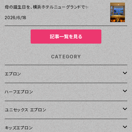
母の誕生日を、横浜ホテルニューグランドで✨
2026/6/18
記事一覧を見る
CATEGORY
エプロン
Kitsch'n Glam（キッチングラム）
ハーフエプロン
Sierra Rose（シエラローズ）
Sierra Rose（シエラローズ）
ユニセックス エプロン
Tarantinalovers（タランティーナ ラバーズ）
DII（ディーアイアイ）
キッズエプロン