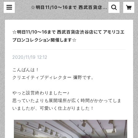
☆明日11/10〜16まで 西武百貨店渋
谷店にて アモリコエプロンコレクショ
ン開催します☆ | おしゃれなエプロン
通販のamorico（アモリコ）☆インポ
ートエプロン専門店
☆明日11/10〜16まで 西武百貨店渋谷店にて アモリコエ
プロンコレクション開催します☆
2020/11/19 12:12
こんばんは！
クリエイティブディレクター 彌野です。
やっと設営終わりましたー♪
思っていたよりも展開場所が広く時間がかかってしま
いましたが、可愛いく仕上がりました！