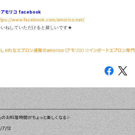
アモリコ facebook
ttps://www.facebook.com/amorico.net/
いいねしていただけると嬉しいです★
おしゃれなエプロン通販のamorico（アモリコ）☆インポートエプロン専
ものお料理時間がちょっと楽しくなる✨
/7/12