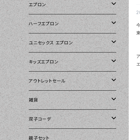
エプロン
2
Kitsch'n Glam（キッチングラム）
ハーフエプロン
Sierra Rose（シエラローズ）
Sierra Rose（シエラローズ）
ユニセックス エプロン
Tarantinalovers（タランティーナ ラバー
DII（ディーアイアイ）
キッズエプロン
ズ）
Sierra Rose（シエラローズ）
Sierra Rose（シエラローズ）
アウトレットセール
The Sunday Girl（ザサンデーガール）
amorico（アモリコ）
The Sunday Girl（ザサンデーガール）
エプロン
雑貨
Carolyn's Kitchen（キャロリンズキッチ
ン）
Kitsch'n Glam（キッチングラム）
ASD Living（エーエスディーリビング）
雑貨
amorico（アモリコ）
双子コーデ
Sierra Rose（シエラローズ）
Sugar baby aprons（シュガーベイビ
amorico（アモリコ）
Kitsch'n Glam（キッチングラム）
The Sunday Girl（ザサンデーガール）
The Sunday Girl（サンデーガール）
親子セット