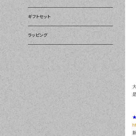
ー）
DII（ディーアイアイ）
DII（ディーアイアイ）
DII（ディーアイアイ）
ギフトセット
DII（ディーアイアイ）
amorico（アモリコ）
Kitsch'n Glam（キッチングラム）
ラッピング
MOZI（モジ）
Sugar baby aprons（シュガーベイビー）
amorico（アモリコ）
Tarantinalovers（タランティーナ ラバーズ）
I love Aprons（アラブエプロンズ）
Flirty Aprons（フラーティーエプロンズ）
Heavenly Hostess（ヘブンリーホステ
★
ス）
h