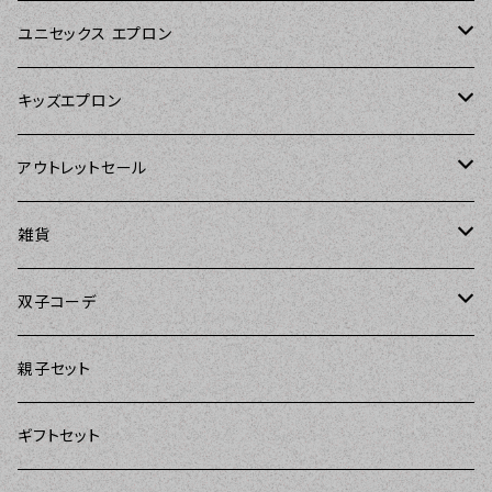
Sierra Rose（シエラローズ）
Sierra Rose（シエラローズ）
ユニセックス エプロン
Tarantinalovers（タランティーナ ラバーズ）
DII（ディーアイアイ）
キッズエプロン
The Sunday Girl（ザサンデーガール）
Sierra Rose（シエラローズ）
Sierra Rose（シエラローズ）
アウトレットセール
Carolyn's Kitchen（キャロリンズキッチン）
amorico（アモリコ）
The Sunday Girl（ザサンデーガール）
エプロン
雑貨
Kitsch'n Glam（キッチングラム）
Sugar baby aprons（シュガーベイビー）
ASD Living（エーエスディーリビング）
雑貨
amorico（アモリコ）
双子コーデ
Sierra Rose（シエラローズ）
amorico（アモリコ）
DII（ディーアイアイ）
Kitsch'n Glam（キッチングラム）
The Sunday Girl（ザサンデーガール）
The Sunday Girl（サンデーガール）
親子セット
DII（ディーアイアイ）
MOZI（モジ）
DII（ディーアイアイ）
DII（ディーアイアイ）
ギフトセット
amorico（アモリコ）