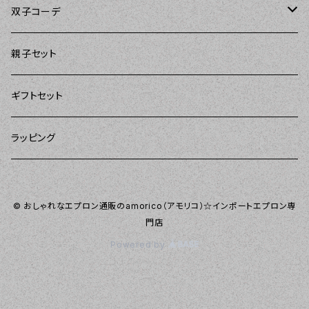
Kitsch'n Glam（キッチングラム）
Sugar baby aprons（シュガーベイビー）
ASD Living（エーエスディーリビング）
雑貨
amorico（アモリコ）
双子コーデ
Sierra Rose（シエラローズ）
amorico（アモリコ）
DII（ディーアイアイ）
Kitsch'n Glam（キッチングラム）
The Sunday Girl（ザサンデーガール）
The Sunday Girl（サンデーガール）
親子セット
DII（ディーアイアイ）
MOZI（モジ）
DII（ディーアイアイ）
DII（ディーアイアイ）
ギフトセット
amorico（アモリコ）
amorico（アモリコ）
Kitsch'n Glam（キッチングラム）
ラッピング
Sugar baby aprons（シュガーベイビー）
I love Aprons（アラブエプロンズ）
Tarantinalovers（タランティーナ ラバーズ）
© おしゃれなエプロン通販のamorico（アモリコ）☆インポートエプロン専
Flirty Aprons（フラーティーエプロンズ）
門店
Powered by
Heavenly Hostess（ヘブンリーホステス）