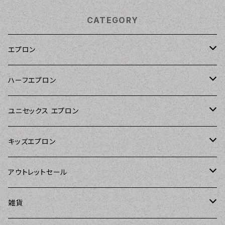
CATEGORY
エプロン
Kitsch'n Glam（キッチングラム）
ハーフエプロン
Sierra Rose（シエラローズ）
Sierra Rose（シエラローズ）
ユニセックス エプロン
Tarantinalovers（タランティーナ ラバーズ）
DII（ディーアイアイ）
キッズエプロン
The Sunday Girl（ザサンデーガール）
Sierra Rose（シエラローズ）
Sierra Rose（シエラローズ）
アウトレットセール
Carolyn's Kitchen（キャロリンズキッチン）
amorico（アモリコ）
The Sunday Girl（ザサンデーガール）
エプロン
雑貨