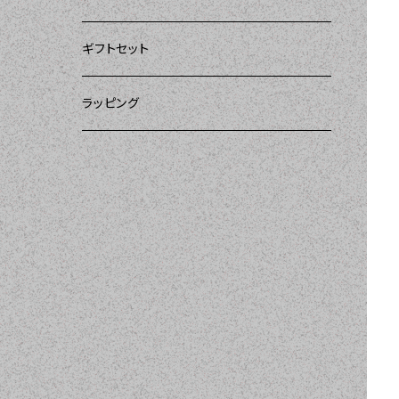
ー）
DII（ディーアイアイ）
DII（ディーアイアイ）
DII（ディーアイアイ）
ギフトセット
DII（ディーアイアイ）
amorico（アモリコ）
Kitsch'n Glam（キッチングラム）
ラッピング
MOZI（モジ）
Sugar baby aprons（シュガーベイビー）
amorico（アモリコ）
Tarantinalovers（タランティーナ ラバーズ）
I love Aprons（アラブエプロンズ）
Flirty Aprons（フラーティーエプロンズ）
Heavenly Hostess（ヘブンリーホステ
ス）