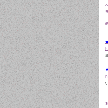
★
h
★
h