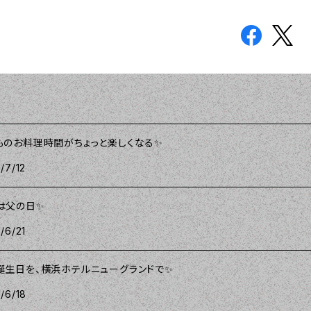
ものお料理時間がちょっと楽しくなる✨
/7/12
は父の日✨
/6/21
誕生日を、横浜ホテルニューグランドで✨
/6/18