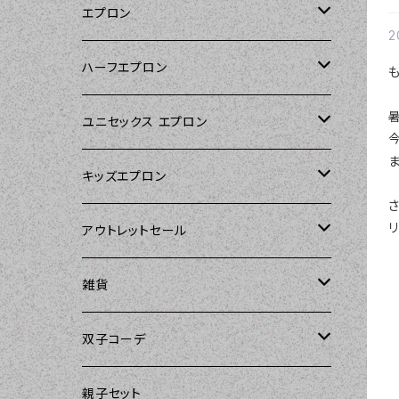
エプロン
2
Kitsch'n Glam（キッチングラム）
ハーフエプロン
Sierra Rose（シエラローズ）
Sierra Rose（シエラローズ）
ユニセックス エプロン
Tarantinalovers（タランティーナ ラバー
DII（ディーアイアイ）
キッズエプロン
ズ）
Sierra Rose（シエラローズ）
Sierra Rose（シエラローズ）
アウトレットセール
The Sunday Girl（ザサンデーガール）
amorico（アモリコ）
The Sunday Girl（ザサンデーガール）
エプロン
雑貨
Carolyn's Kitchen（キャロリンズキッチ
ン）
Kitsch'n Glam（キッチングラム）
ASD Living（エーエスディーリビング）
雑貨
amorico（アモリコ）
双子コーデ
Sierra Rose（シエラローズ）
Sugar baby aprons（シュガーベイビ
amorico（アモリコ）
Kitsch'n Glam（キッチングラム）
The Sunday Girl（ザサンデーガール）
The Sunday Girl（サンデーガール）
親子セット