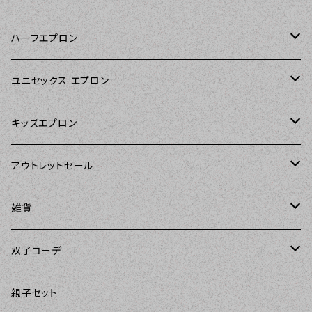
Kitsch'n Glam（キッチングラム）
ハーフエプロン
Sierra Rose（シエラローズ）
Sierra Rose（シエラローズ）
ユニセックス エプロン
Tarantinalovers（タランティーナ ラバーズ）
DII（ディーアイアイ）
キッズエプロン
The Sunday Girl（ザサンデーガール）
Sierra Rose（シエラローズ）
Sierra Rose（シエラローズ）
アウトレットセール
Carolyn's Kitchen（キャロリンズキッチン）
amorico（アモリコ）
The Sunday Girl（ザサンデーガール）
エプロン
雑貨
Kitsch'n Glam（キッチングラム）
Sugar baby aprons（シュガーベイビー）
ASD Living（エーエスディーリビング）
雑貨
amorico（アモリコ）
双子コーデ
Sierra Rose（シエラローズ）
amorico（アモリコ）
DII（ディーアイアイ）
Kitsch'n Glam（キッチングラム）
The Sunday Girl（ザサンデーガール）
The Sunday Girl（サンデーガール）
親子セット