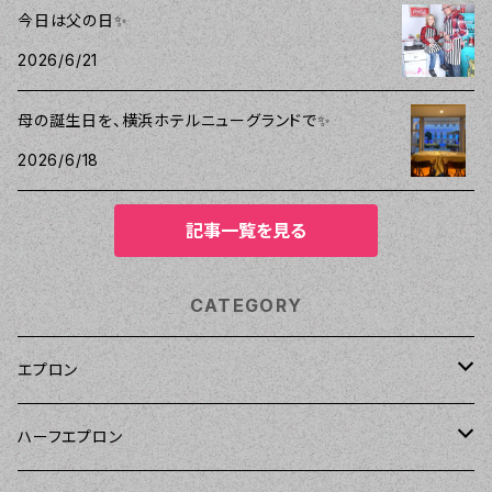
今日は父の日✨
2026/6/21
母の誕生日を、横浜ホテルニューグランドで✨
2026/6/18
記事一覧を見る
CATEGORY
エプロン
Kitsch'n Glam（キッチングラム）
ハーフエプロン