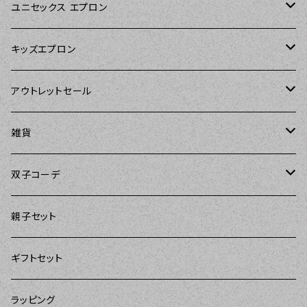
Sierra Rose（シエラローズ）
Sierra Rose（シエラローズ）
ユニセックス エプロン
Tarantinalovers（タランティーナ ラバーズ）
DII（ディーアイアイ）
キッズエプロン
The Sunday Girl（ザサンデーガール）
Sierra Rose（シエラローズ）
Sierra Rose（シエラローズ）
アウトレットセール
Carolyn's Kitchen（キャロリンズキッチン）
amorico（アモリコ）
The Sunday Girl（ザサンデーガール）
エプロン
雑貨
Kitsch'n Glam（キッチングラム）
Sugar baby aprons（シュガーベイビー）
ASD Living（エーエスディーリビング）
雑貨
amorico（アモリコ）
双子コーデ
Sierra Rose（シエラローズ）
amorico（アモリコ）
DII（ディーアイアイ）
Kitsch'n Glam（キッチングラム）
The Sunday Girl（ザサンデーガール）
The Sunday Girl（サンデーガール）
親子セット
DII（ディーアイアイ）
MOZI（モジ）
DII（ディーアイアイ）
DII（ディーアイアイ）
ギフトセット
amorico（アモリコ）
amorico（アモリコ）
Kitsch'n Glam（キッチングラム）
ラッピング