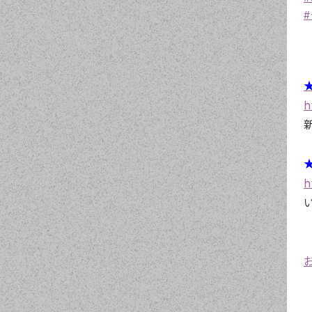
★
h
★
h