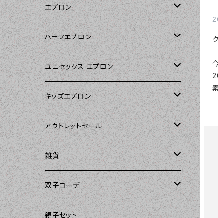
エプロン
2
Kitsch'n Glam（キッチングラム）
ハーフエプロン
Sierra Rose（シエラローズ）
Sierra Rose（シエラローズ）
ユニセックス エプロン
2
Tarantinalovers（タランティーナ ラバー
DII（ディーアイアイ）
キッズエプロン
ズ）
Sierra Rose（シエラローズ）
Sierra Rose（シエラローズ）
アウトレットセール
The Sunday Girl（ザサンデーガール）
amorico（アモリコ）
The Sunday Girl（ザサンデーガール）
エプロン
雑貨
Carolyn's Kitchen（キャロリンズキッチ
ン）
Kitsch'n Glam（キッチングラム）
ASD Living（エーエスディーリビング）
雑貨
amorico（アモリコ）
双子コーデ
Sierra Rose（シエラローズ）
Sugar baby aprons（シュガーベイビ
amorico（アモリコ）
Kitsch'n Glam（キッチングラム）
The Sunday Girl（ザサンデーガール）
The Sunday Girl（サンデーガール）
親子セット