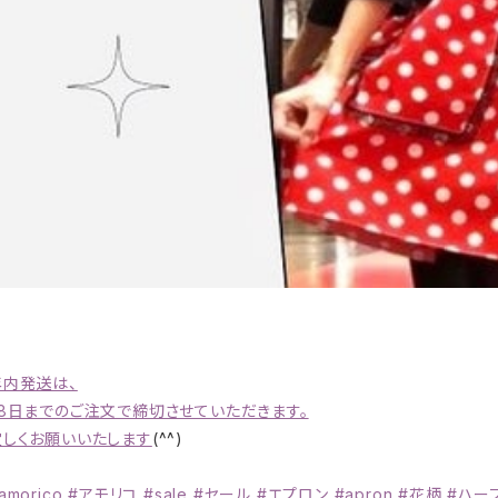
年内発送は、
28日までのご注文で締切させていただきます。
宜しくお願いいたします
(^^)
amorico #アモリコ #sale #セール #エプロン #apron #花柄 #ハー