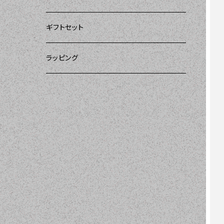
ー）
DII（ディーアイアイ）
DII（ディーアイアイ）
DII（ディーアイアイ）
ギフトセット
DII（ディーアイアイ）
amorico（アモリコ）
Kitsch'n Glam（キッチングラム）
ラッピング
MOZI（モジ）
Sugar baby aprons（シュガーベイビー）
amorico（アモリコ）
Tarantinalovers（タランティーナ ラバーズ）
I love Aprons（アラブエプロンズ）
Flirty Aprons（フラーティーエプロンズ）
Heavenly Hostess（ヘブンリーホステ
ス）