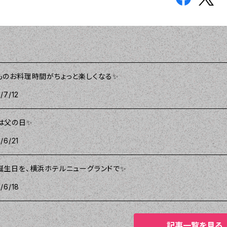
ものお料理時間がちょっと楽しくなる✨
/7/12
は父の日✨
/6/21
誕生日を、横浜ホテルニューグランドで✨
/6/18
記事一覧を見る