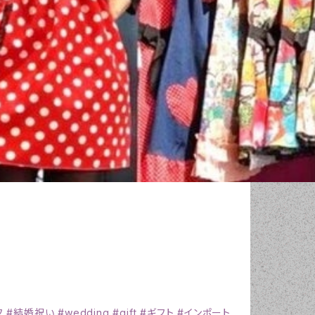
フ #結婚祝い #wedding #gift #ギフト #インポート