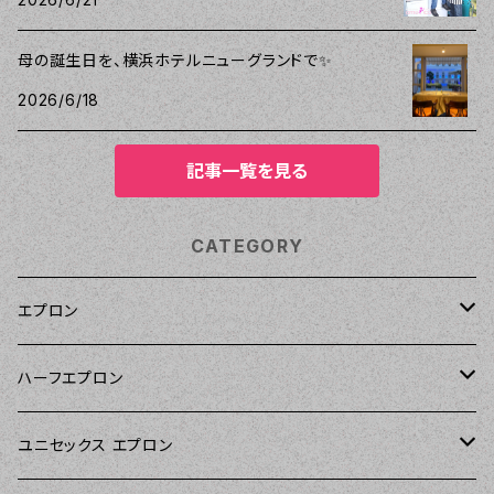
母の誕生日を、横浜ホテルニューグランドで✨
2026/6/18
記事一覧を見る
CATEGORY
エプロン
Kitsch'n Glam（キッチングラム）
ハーフエプロン
Sierra Rose（シエラローズ）
Sierra Rose（シエラローズ）
ユニセックス エプロン