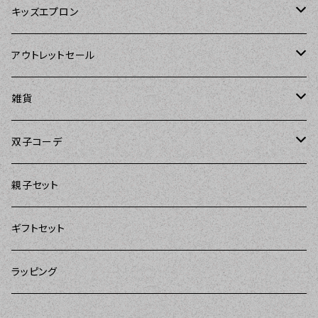
Tarantinalovers（タランティーナ ラバーズ）
DII（ディーアイアイ）
キッズエプロン
The Sunday Girl（ザサンデーガール）
Sierra Rose（シエラローズ）
Sierra Rose（シエラローズ）
アウトレットセール
Carolyn's Kitchen（キャロリンズキッチン）
amorico（アモリコ）
The Sunday Girl（ザサンデーガール）
エプロン
雑貨
Kitsch'n Glam（キッチングラム）
Sugar baby aprons（シュガーベイビー）
ASD Living（エーエスディーリビング）
雑貨
amorico（アモリコ）
双子コーデ
Sierra Rose（シエラローズ）
amorico（アモリコ）
DII（ディーアイアイ）
Kitsch'n Glam（キッチングラム）
The Sunday Girl（ザサンデーガール）
The Sunday Girl（サンデーガール）
親子セット
DII（ディーアイアイ）
MOZI（モジ）
DII（ディーアイアイ）
DII（ディーアイアイ）
ギフトセット
amorico（アモリコ）
amorico（アモリコ）
Kitsch'n Glam（キッチングラム）
ラッピング
Sugar baby aprons（シュガーベイビー）
I love Aprons（アラブエプロンズ）