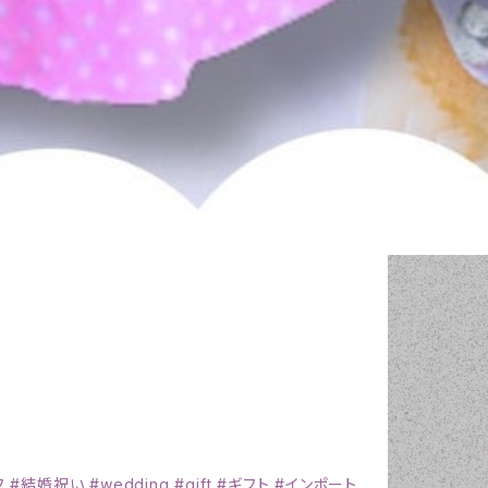
フ #結婚祝い #wedding #gift #ギフト #インポート