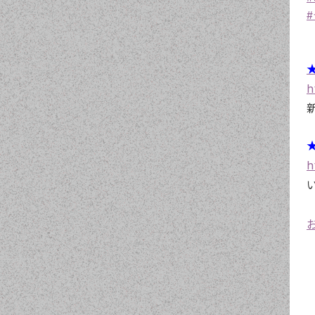
#
★
h
★
h