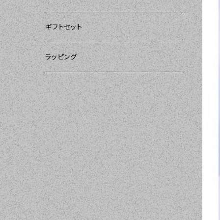
ー）
DII（ディーアイアイ）
DII（ディーアイアイ）
DII（ディーアイアイ）
ギフトセット
DII（ディーアイアイ）
amorico（アモリコ）
Kitsch'n Glam（キッチングラム）
ラッピング
MOZI（モジ）
Sugar baby aprons（シュガーベイビー）
amorico（アモリコ）
Tarantinalovers（タランティーナ ラバーズ）
I love Aprons（アラブエプロンズ）
Flirty Aprons（フラーティーエプロンズ）
Heavenly Hostess（ヘブンリーホステ
ス）