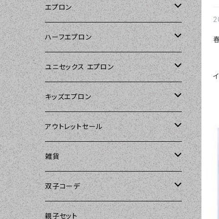
エプロン
2
Kitsch'n Glam（キッチングラム）
ハーフエプロン
Sierra Rose（シエラローズ）
Sierra Rose（シエラローズ）
ユニセックス エプロン
イ
Tarantinalovers（タランティーナ ラバー
DII（ディーアイアイ）
キッズエプロン
ズ）
Sierra Rose（シエラローズ）
Sierra Rose（シエラローズ）
アウトレットセール
The Sunday Girl（ザサンデーガール）
amorico（アモリコ）
The Sunday Girl（ザサンデーガール）
エプロン
雑貨
Carolyn's Kitchen（キャロリンズキッチ
ン）
Kitsch'n Glam（キッチングラム）
ASD Living（エーエスディーリビング）
雑貨
amorico（アモリコ）
双子コーデ
Sierra Rose（シエラローズ）
Sugar baby aprons（シュガーベイビ
amorico（アモリコ）
Kitsch'n Glam（キッチングラム）
The Sunday Girl（ザサンデーガール）
The Sunday Girl（サンデーガール）
親子セット