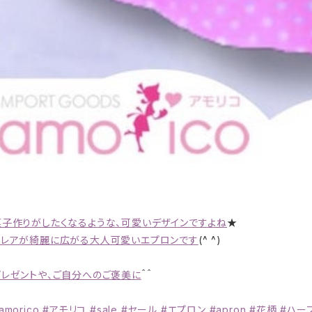
菓子作りがしたくなるような、可愛いデザインですよね
★
フレアが綺麗に広がる大人可愛いエプロンです
(^ ^)
プレゼントや、ご自分へのご褒美に
＾＾
amorico #アモリコ #sale #セール #エプロン #apron #花柄 #ハー