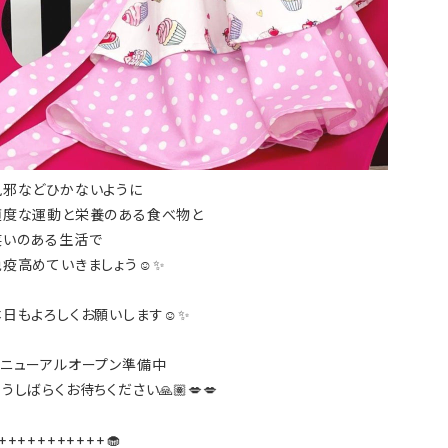
風邪などひかないように
適度な運動と栄養のある食べ物と
笑いのある生活で
免疫高めていきましょう☺️✨
本日もよろしくお願いします☺️✨
リニューアルオープン準備中
うしばらくお待ちください🙏🏽💋💋
+++++++++++🧁