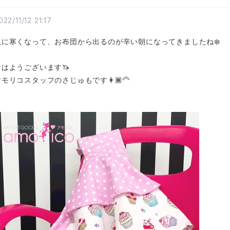
022/11/12 21:17
急に寒くなって、お布団から出るのが辛い朝になってきましたね❄️
おはようございます🦄
アモリコスタッフのさじゅもです👩🏾‍🦳