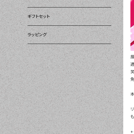
ー）
DII（ディーアイアイ）
DII（ディーアイアイ）
DII（ディーアイアイ）
ギフトセット
DII（ディーアイアイ）
amorico（アモリコ）
Kitsch'n Glam（キッチングラム）
ラッピング
MOZI（モジ）
Sugar baby aprons（シュガーベイビー）
amorico（アモリコ）
Tarantinalovers（タランティーナ ラバーズ）
I love Aprons（アラブエプロンズ）
Flirty Aprons（フラーティーエプロンズ）
Heavenly Hostess（ヘブンリーホステ
も
ス）
+