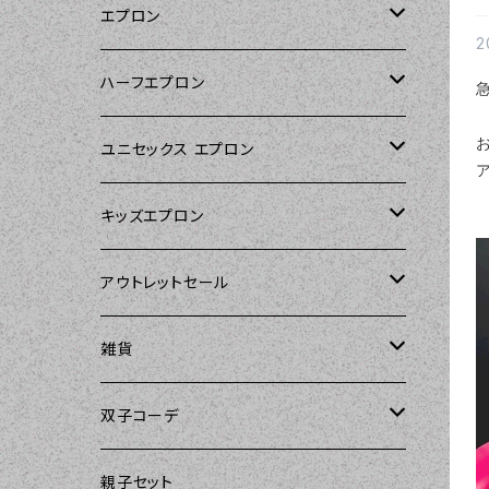
エプロン
2
Kitsch'n Glam（キッチングラム）
ハーフエプロン
Sierra Rose（シエラローズ）
Sierra Rose（シエラローズ）
ユニセックス エプロン
Tarantinalovers（タランティーナ ラバー
DII（ディーアイアイ）
キッズエプロン
ズ）
Sierra Rose（シエラローズ）
Sierra Rose（シエラローズ）
アウトレットセール
The Sunday Girl（ザサンデーガール）
amorico（アモリコ）
The Sunday Girl（ザサンデーガール）
エプロン
雑貨
Carolyn's Kitchen（キャロリンズキッチ
ン）
Kitsch'n Glam（キッチングラム）
ASD Living（エーエスディーリビング）
雑貨
amorico（アモリコ）
双子コーデ
Sierra Rose（シエラローズ）
Sugar baby aprons（シュガーベイビ
amorico（アモリコ）
Kitsch'n Glam（キッチングラム）
The Sunday Girl（ザサンデーガール）
The Sunday Girl（サンデーガール）
親子セット