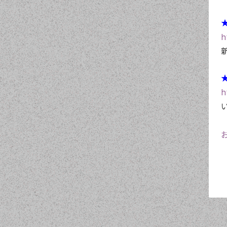
★
h
★
h