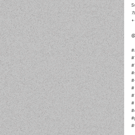
S
+
@
#
#
#
#
#