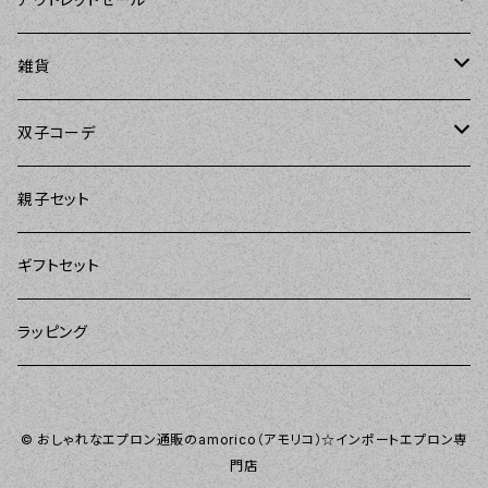
Carolyn's Kitchen（キャロリンズキッチン）
amorico（アモリコ）
The Sunday Girl（ザサンデーガール）
エプロン
雑貨
Kitsch'n Glam（キッチングラム）
Sugar baby aprons（シュガーベイビー）
ASD Living（エーエスディーリビング）
雑貨
amorico（アモリコ）
双子コーデ
Sierra Rose（シエラローズ）
amorico（アモリコ）
DII（ディーアイアイ）
Kitsch'n Glam（キッチングラム）
The Sunday Girl（ザサンデーガール）
The Sunday Girl（サンデーガール）
親子セット
DII（ディーアイアイ）
MOZI（モジ）
DII（ディーアイアイ）
DII（ディーアイアイ）
ギフトセット
amorico（アモリコ）
amorico（アモリコ）
Kitsch'n Glam（キッチングラム）
ラッピング
Sugar baby aprons（シュガーベイビー）
I love Aprons（アラブエプロンズ）
Tarantinalovers（タランティーナ ラバーズ）
© おしゃれなエプロン通販のamorico（アモリコ）☆インポートエプロン専
Flirty Aprons（フラーティーエプロンズ）
門店