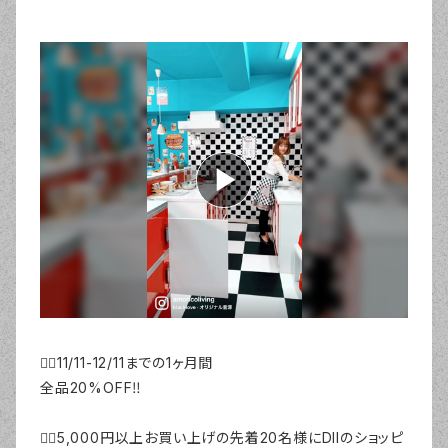
❤️‍🔥11/11-12/11までの1ヶ月間
全品20%OFF‼️
❤️‍🔥5,000円以上お買い上げの先着20名様にDIIのショッピ