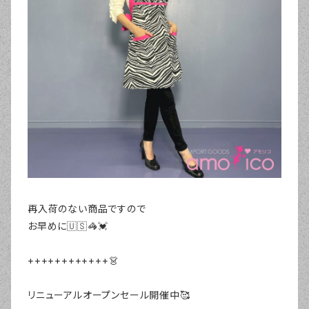
再入荷のない商品ですので
お早めに🇺🇸🦓💓
++++++++++++👗
リニューアルオープンセール開催中🥰