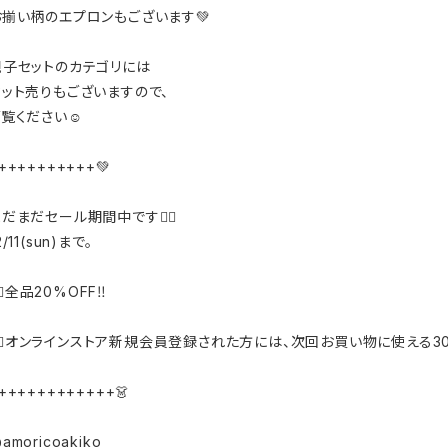
お揃い柄のエプロンもございます💚
親子セットのカテゴリには
セット売りもございますので、
覧ください☺️
++++++++++💚
だまだセール期間中です❤️‍🔥
2/11(sun)まで。
️‍🔥全品20%OFF‼️
❤️‍🔥オンラインストア新規会員登録された方には、次回お買い物に使える3
++++++++++++👗
amoricoakiko