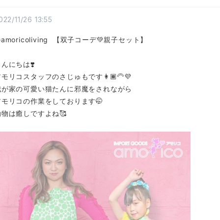
022/11/26 13:55
amoricoliving 【双子コーデ💚親子セット】
んにちは❣️
モリコスタッフのさじゅもです👩🏾‍🦳💜
我が家の可愛い猫たんに邪魔をされながら
アモリコの作業をしております🤭
動物は癒しですよね🥰