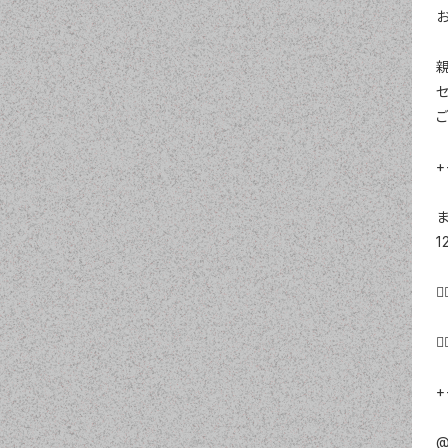
ご
+
ま
1
❤
+
@