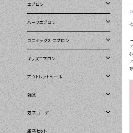
エプロン
2
Kitsch'n Glam（キッチングラム）
ハーフエプロン
@
こ
Sierra Rose（シエラローズ）
Sierra Rose（シエラローズ）
ユニセックス エプロン
ア
Tarantinalovers（タランティーナ ラバー
DII（ディーアイアイ）
キッズエプロン
ズ）
Sierra Rose（シエラローズ）
Sierra Rose（シエラローズ）
アウトレットセール
The Sunday Girl（ザサンデーガール）
amorico（アモリコ）
The Sunday Girl（ザサンデーガール）
エプロン
雑貨
Carolyn's Kitchen（キャロリンズキッチ
ン）
Kitsch'n Glam（キッチングラム）
ASD Living（エーエスディーリビング）
雑貨
amorico（アモリコ）
双子コーデ
Sierra Rose（シエラローズ）
Sugar baby aprons（シュガーベイビ
amorico（アモリコ）
Kitsch'n Glam（キッチングラム）
The Sunday Girl（ザサンデーガール）
The Sunday Girl（サンデーガール）
親子セット