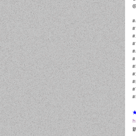
@
#
#
★
h