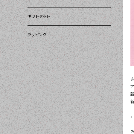
ー）
DII（ディーアイアイ）
DII（ディーアイアイ）
DII（ディーアイアイ）
ギフトセット
DII（ディーアイアイ）
amorico（アモリコ）
Kitsch'n Glam（キッチングラム）
ラッピング
MOZI（モジ）
Sugar baby aprons（シュガーベイビー）
amorico（アモリコ）
Tarantinalovers（タランティーナ ラバーズ）
I love Aprons（アラブエプロンズ）
さ
新
Flirty Aprons（フラーティーエプロンズ）
Heavenly Hostess（ヘブンリーホステ
+
ス）