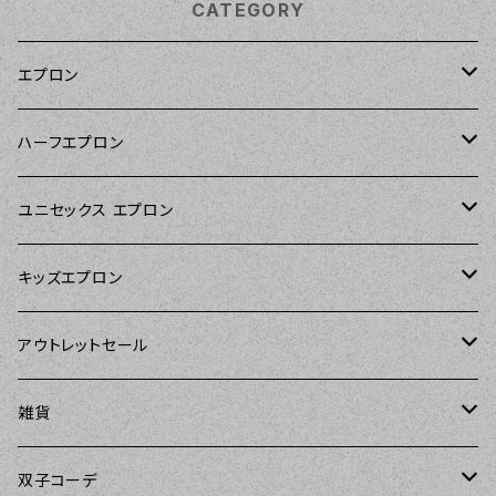
CATEGORY
エプロン
Kitsch'n Glam（キッチングラム）
ハーフエプロン
Sierra Rose（シエラローズ）
Sierra Rose（シエラローズ）
ユニセックス エプロン
Tarantinalovers（タランティーナ ラバーズ）
DII（ディーアイアイ）
キッズエプロン
The Sunday Girl（ザサンデーガール）
Sierra Rose（シエラローズ）
Sierra Rose（シエラローズ）
アウトレットセール
Carolyn's Kitchen（キャロリンズキッチン）
amorico（アモリコ）
The Sunday Girl（ザサンデーガール）
エプロン
雑貨
Kitsch'n Glam（キッチングラム）
Sugar baby aprons（シュガーベイビー）
ASD Living（エーエスディーリビング）
雑貨
amorico（アモリコ）
双子コーデ