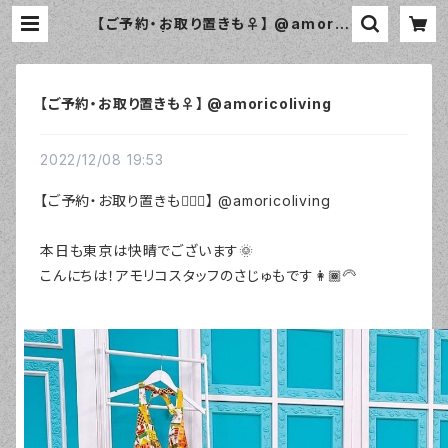
【ご予約・お取り置きも♀️】 @amoric
oliving | おしゃれなエプロン通販の
amorico（アモリコ）☆インポートエ
プロン専門店
【ご予約・お取り置きも♀️】 @amoricoliving
2022/12/08 19:53
【ご予約・お取り置きも🙆🏽‍♀️】 @amoricoliving
本日も東京は快晴でございます🌞
こんにちは！アモリコスタッフのさじゅもです👩🏾‍🦳