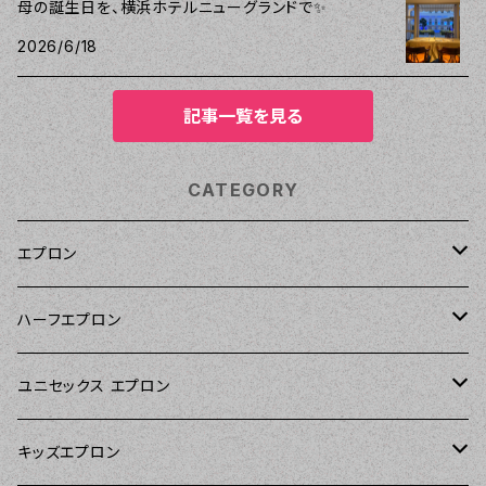
母の誕生日を、横浜ホテルニューグランドで✨
2026/6/18
記事一覧を見る
CATEGORY
エプロン
Kitsch'n Glam（キッチングラム）
ハーフエプロン
Sierra Rose（シエラローズ）
Sierra Rose（シエラローズ）
ユニセックス エプロン
Tarantinalovers（タランティーナ ラバーズ）
DII（ディーアイアイ）
キッズエプロン