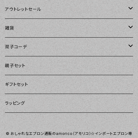
The Sunday Girl（ザサンデーガール）
Sierra Rose（シエラローズ）
Sierra Rose（シエラローズ）
アウトレットセール
Carolyn's Kitchen（キャロリンズキッチン）
amorico（アモリコ）
The Sunday Girl（ザサンデーガール）
エプロン
雑貨
Kitsch'n Glam（キッチングラム）
Sugar baby aprons（シュガーベイビー）
ASD Living（エーエスディーリビング）
雑貨
amorico（アモリコ）
双子コーデ
Sierra Rose（シエラローズ）
amorico（アモリコ）
DII（ディーアイアイ）
Kitsch'n Glam（キッチングラム）
The Sunday Girl（ザサンデーガール）
The Sunday Girl（サンデーガール）
親子セット
DII（ディーアイアイ）
MOZI（モジ）
DII（ディーアイアイ）
DII（ディーアイアイ）
ギフトセット
amorico（アモリコ）
amorico（アモリコ）
Kitsch'n Glam（キッチングラム）
ラッピング
Sugar baby aprons（シュガーベイビー）
I love Aprons（アラブエプロンズ）
Tarantinalovers（タランティーナ ラバーズ）
© おしゃれなエプロン通販のamorico（アモリコ）☆インポートエプロン専