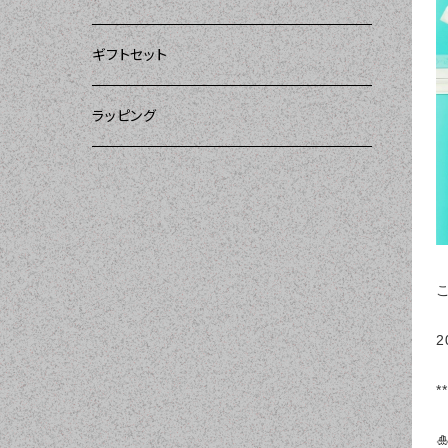
ー）
DII（ディーアイアイ）
DII（ディーアイアイ）
DII（ディーアイアイ）
ギフトセット
DII（ディーアイアイ）
amorico（アモリコ）
Kitsch'n Glam（キッチングラム）
ラッピング
MOZI（モジ）
Sugar baby aprons（シュガーベイビー）
amorico（アモリコ）
Tarantinalovers（タランティーナ ラバーズ）
I love Aprons（アラブエプロンズ）
Flirty Aprons（フラーティーエプロンズ）
2
Heavenly Hostess（ヘブンリーホステ
**
ス）
