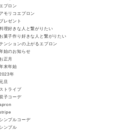
#エプロン
#アモリコエプロン
#プレゼント
#料理好きな人と繋がりたい
#お菓子作り好きな人と繋がりたい
#テンションの上がるエプロン
#年始のお知らせ
#お正月
#年末年始
2023年
#元旦
#ストライプ
#双子コーデ
apron
stripe
#シンプルコーデ
#シンプル