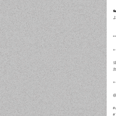
**
+
+
@
#