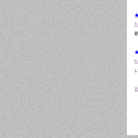
★
h
★
h