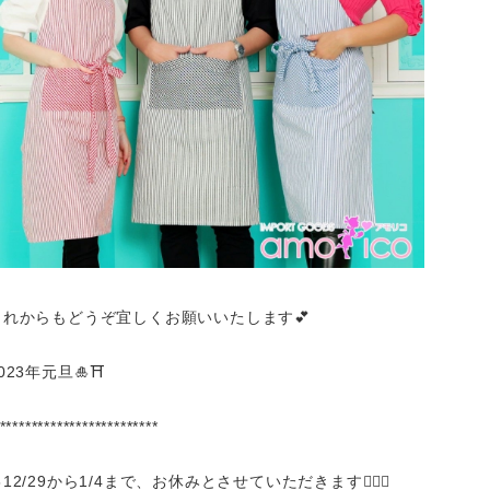
これからもどうぞ宜しくお願いいたします💕
023年元旦🎍⛩
*************************
12/29から1/4まで、お休みとさせていただきます🙇🏼‍♀️