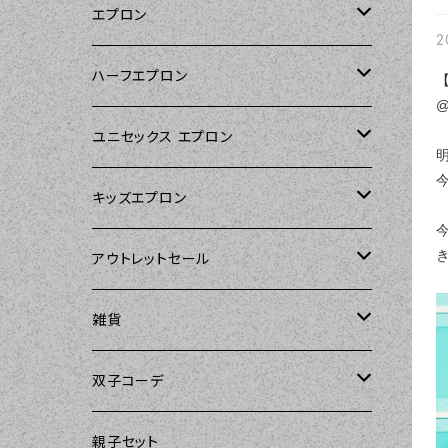
エプロン
2
Kitsch'n Glam（キッチングラム）
ハーフエプロン
@
Sierra Rose（シエラローズ）
Sierra Rose（シエラローズ）
ユニセックス エプロン
Tarantinalovers（タランティーナ ラバー
DII（ディーアイアイ）
キッズエプロン
ズ）
Sierra Rose（シエラローズ）
Sierra Rose（シエラローズ）
アウトレットセール
The Sunday Girl（ザサンデーガール）
amorico（アモリコ）
The Sunday Girl（ザサンデーガール）
エプロン
雑貨
Carolyn's Kitchen（キャロリンズキッチ
ン）
Kitsch'n Glam（キッチングラム）
ASD Living（エーエスディーリビング）
雑貨
amorico（アモリコ）
双子コーデ
Sierra Rose（シエラローズ）
Sugar baby aprons（シュガーベイビ
amorico（アモリコ）
Kitsch'n Glam（キッチングラム）
The Sunday Girl（ザサンデーガール）
The Sunday Girl（サンデーガール）
親子セット