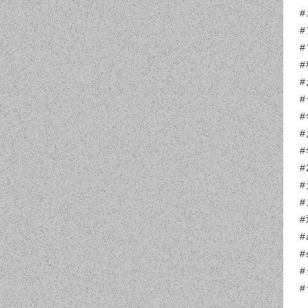
#
#
#