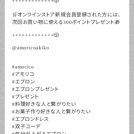
🎲
+++++++++++++
🛒
オンラインストア新規会員登録された方には、
次回お買い物に使える
ポイントプレゼント
🎁
300
🎲
+++++++++++++
@amoricoakiko
#amorico
アモリコ
#
エプロン
#
エプロンプレゼント
#
プレゼント
#
料理好きな人と繋がりたい
#
お菓子作り好きな人と繋がりたい
#
エプロンドレス
#
双子コーデ
#