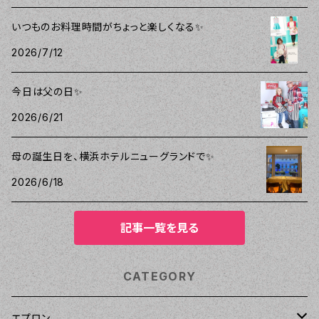
いつものお料理時間がちょっと楽しくなる✨
2026/7/12
今日は父の日✨
2026/6/21
母の誕生日を、横浜ホテルニューグランドで✨
2026/6/18
記事一覧を見る
CATEGORY
エプロン