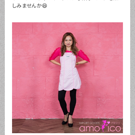
しみませんか
😆