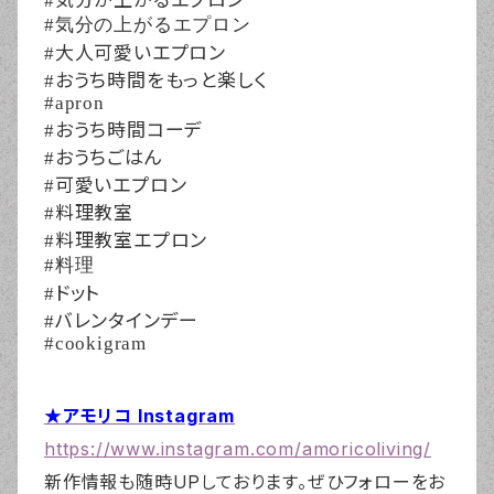
気分が上がるエプロン
#
#気分の上がるエプロン
大人可愛いエプロン
#
おうち時間をもっと楽しく
#
#apron
おうち時間コーデ
#
おうちごはん
#
可愛いエプロン
#
料理教室
#
料理教室エプロン
#
#料理
ドット
#
バレンタインデー
#
#cookigram
★アモリコ Instagram
https://www.instagram.com/amoricoliving/
新作情報も随時UPしております。ぜひフォローをお