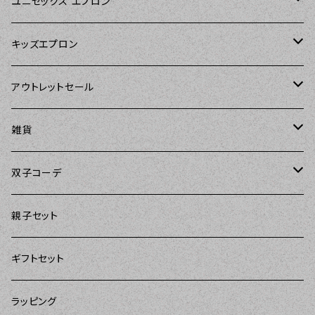
Sierra Rose（シエラローズ）
Sierra Rose（シエラローズ）
ユニセックス エプロン
Tarantinalovers（タランティーナ ラバーズ）
DII（ディーアイアイ）
キッズエプロン
The Sunday Girl（ザサンデーガール）
Sierra Rose（シエラローズ）
Sierra Rose（シエラローズ）
アウトレットセール
Carolyn's Kitchen（キャロリンズキッチン）
amorico（アモリコ）
The Sunday Girl（ザサンデーガール）
エプロン
雑貨
Kitsch'n Glam（キッチングラム）
Sugar baby aprons（シュガーベイビー）
ASD Living（エーエスディーリビング）
雑貨
amorico（アモリコ）
双子コーデ
Sierra Rose（シエラローズ）
amorico（アモリコ）
DII（ディーアイアイ）
Kitsch'n Glam（キッチングラム）
The Sunday Girl（ザサンデーガール）
The Sunday Girl（サンデーガール）
親子セット
DII（ディーアイアイ）
MOZI（モジ）
DII（ディーアイアイ）
DII（ディーアイアイ）
ギフトセット
amorico（アモリコ）
amorico（アモリコ）
Kitsch'n Glam（キッチングラム）
ラッピング