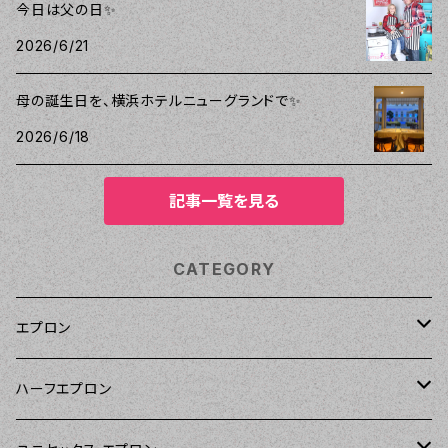
今日は父の日✨
2026/6/21
母の誕生日を、横浜ホテルニューグランドで✨
2026/6/18
記事一覧を見る
CATEGORY
エプロン
Kitsch'n Glam（キッチングラム）
ハーフエプロン