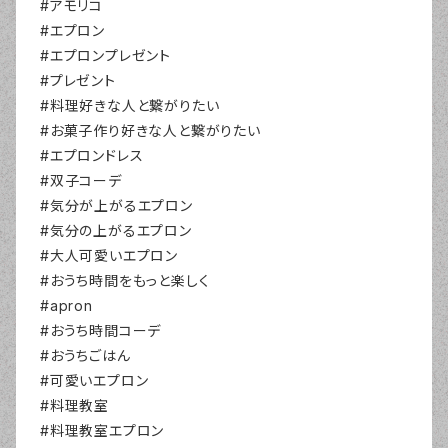
#アモリコ
#エプロン
#エプロンプレゼント
#プレゼント
#料理好きな人と繋がりたい
#お菓子作り好きな人と繋がりたい
#エプロンドレス
#双子コーデ
#気分が上がるエプロン
#気分の上がるエプロン
#大人可愛いエプロン
#おうち時間をもっと楽しく
#apron
#おうち時間コーデ
#おうちごはん
#可愛いエプロン
#料理教室
#料理教室エプロン