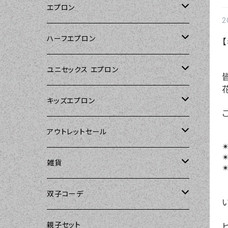
エプロン
2
Kitsch'n Glam（キッチングラム）
ハーフエプロン
Sierra Rose（シエラローズ）
Sierra Rose（シエラローズ）
ユニセックス エプロン
Tarantinalovers（タランティーナ ラバー
DII（ディーアイアイ）
キッズエプロン
ズ）
Sierra Rose（シエラローズ）
Sierra Rose（シエラローズ）
アウトレットセール
The Sunday Girl（ザサンデーガール）
✴
✴
amorico（アモリコ）
The Sunday Girl（ザサンデーガール）
エプロン
雑貨
✴
Carolyn's Kitchen（キャロリンズキッチ
ン）
Kitsch'n Glam（キッチングラム）
ASD Living（エーエスディーリビング）
雑貨
amorico（アモリコ）
双子コーデ
Sierra Rose（シエラローズ）
Sugar baby aprons（シュガーベイビ
amorico（アモリコ）
Kitsch'n Glam（キッチングラム）
The Sunday Girl（ザサンデーガール）
The Sunday Girl（サンデーガール）
親子セット