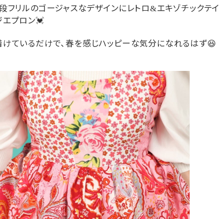
段フリルのゴージャスなデザインにレトロ
エキゾチックテイ
&
ジエプロン
💓
着けているだけで、春を感じハッピーな気分になれるはず
😆