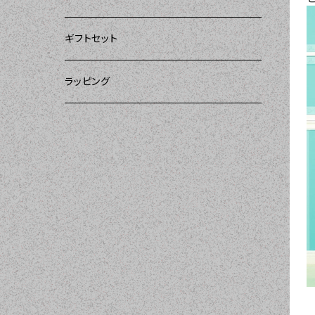
ー）
DII（ディーアイアイ）
DII（ディーアイアイ）
DII（ディーアイアイ）
ギフトセット
DII（ディーアイアイ）
amorico（アモリコ）
Kitsch'n Glam（キッチングラム）
ラッピング
MOZI（モジ）
Sugar baby aprons（シュガーベイビー）
amorico（アモリコ）
Tarantinalovers（タランティーナ ラバーズ）
I love Aprons（アラブエプロンズ）
Flirty Aprons（フラーティーエプロンズ）
Heavenly Hostess（ヘブンリーホステ
ス）