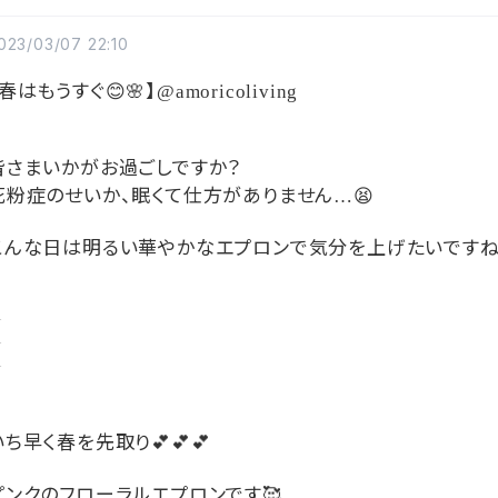
023/03/07 22:10
【春はもうすぐ
😊🌸
】
@amoricoliving
皆さまいかがお過ごしですか？
花粉症のせいか、眠くて仕方がありません
😫
…
こんな日は明るい華やかなエプロンで気分を上げたいです
︎
︎
︎
いち早く春を先取り
💕💕💕
ピンクのフローラルエプロンです
🥰