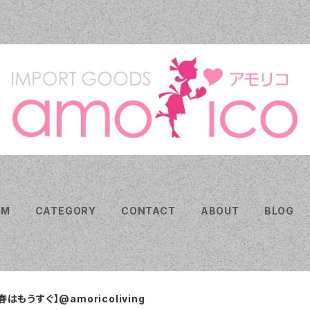
EM
CATEGORY
CONTACT
ABOUT
BLOG
春はもうすぐ】@amoricoliving