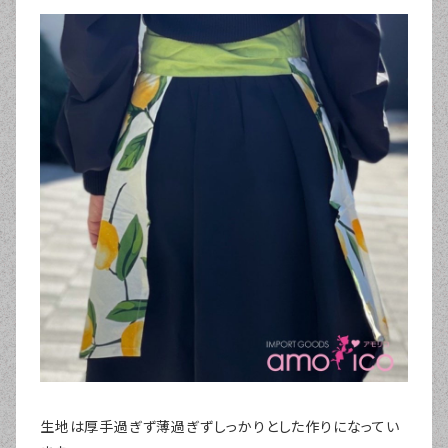
生地は厚手過ぎず薄過ぎずしっかりとした作りになってい