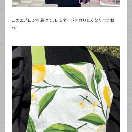
このエプロンを着けて、レモネードを作りたくなりますね
っ！