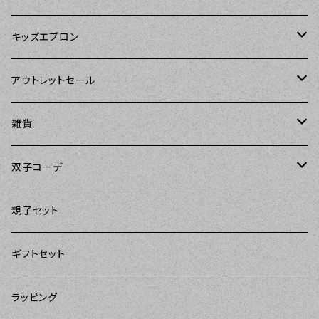
Tarantinalovers（タランティーナ ラバーズ）
DII（ディーアイアイ）
キッズエプロン
The Sunday Girl（ザサンデーガール）
Sierra Rose（シエラローズ）
Sierra Rose（シエラローズ）
アウトレットセール
Carolyn's Kitchen（キャロリンズキッチン）
amorico（アモリコ）
The Sunday Girl（ザサンデーガール）
エプロン
雑貨
Kitsch'n Glam（キッチングラム）
Sugar baby aprons（シュガーベイビー）
ASD Living（エーエスディーリビング）
雑貨
amorico（アモリコ）
双子コーデ
Sierra Rose（シエラローズ）
amorico（アモリコ）
DII（ディーアイアイ）
Kitsch'n Glam（キッチングラム）
The Sunday Girl（ザサンデーガール）
The Sunday Girl（サンデーガール）
親子セット
DII（ディーアイアイ）
MOZI（モジ）
DII（ディーアイアイ）
DII（ディーアイアイ）
ギフトセット
amorico（アモリコ）
amorico（アモリコ）
Kitsch'n Glam（キッチングラム）
ラッピング