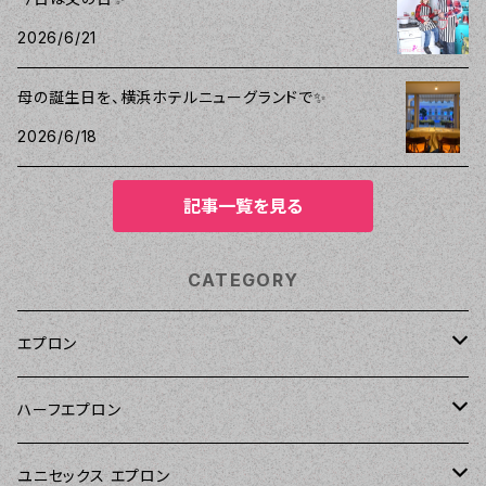
2026/6/21
母の誕生日を、横浜ホテルニューグランドで✨
2026/6/18
記事一覧を見る
CATEGORY
エプロン
Kitsch'n Glam（キッチングラム）
ハーフエプロン
Sierra Rose（シエラローズ）
Sierra Rose（シエラローズ）
ユニセックス エプロン