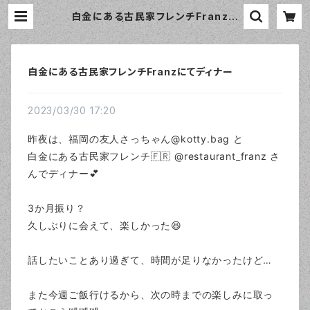
白金にある古民家フレンチFranzに
てディナー | おしゃれなエプロン通販
のamorico（アモリコ）☆インポート
エプロン専門店
白金にある古民家フレンチFranzにてディナー
2023/03/30 17:20
昨夜は、福岡の友人さっちゃん@kotty.bag と
白金にある古民家フレンチ🇫🇷 @restaurant_franz さ
んでディナー💕
3か月振り？
久しぶりに会えて、楽しかった😆
話したいことあり過ぎて、時間が足りなかったけど…
また今週ご飯行けるから、次の時までの楽しみに取っ