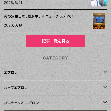
2026/6/21
母の誕生日を、横浜ホテルニューグランドで✨
2026/6/18
記事一覧を見る
CATEGORY
エプロン
Kitsch'n Glam（キッチングラム）
ハーフエプロン
Sierra Rose（シエラローズ）
Sierra Rose（シエラローズ）
ユニセックス エプロン