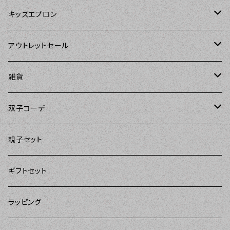
Tarantinalovers（タランティーナ ラバーズ）
DII（ディーアイアイ）
キッズエプロン
The Sunday Girl（ザサンデーガール）
Sierra Rose（シエラローズ）
Sierra Rose（シエラローズ）
アウトレットセール
Carolyn's Kitchen（キャロリンズキッチン）
amorico（アモリコ）
The Sunday Girl（ザサンデーガール）
エプロン
雑貨
Kitsch'n Glam（キッチングラム）
Sugar baby aprons（シュガーベイビー）
ASD Living（エーエスディーリビング）
雑貨
amorico（アモリコ）
双子コーデ
Sierra Rose（シエラローズ）
amorico（アモリコ）
DII（ディーアイアイ）
Kitsch'n Glam（キッチングラム）
The Sunday Girl（ザサンデーガール）
The Sunday Girl（サンデーガール）
親子セット
DII（ディーアイアイ）
MOZI（モジ）
DII（ディーアイアイ）
DII（ディーアイアイ）
ギフトセット
amorico（アモリコ）
amorico（アモリコ）
Kitsch'n Glam（キッチングラム）
ラッピング
Sugar baby aprons（シュガーベイビー）