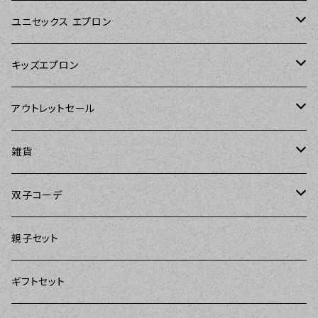
Sierra Rose（シエラローズ）
Sierra Rose（シエラローズ）
ユニセックス エプロン
Tarantinalovers（タランティーナ ラバーズ）
DII（ディーアイアイ）
キッズエプロン
The Sunday Girl（ザサンデーガール）
Sierra Rose（シエラローズ）
Sierra Rose（シエラローズ）
アウトレットセール
Carolyn's Kitchen（キャロリンズキッチン）
amorico（アモリコ）
The Sunday Girl（ザサンデーガール）
エプロン
雑貨
Kitsch'n Glam（キッチングラム）
Sugar baby aprons（シュガーベイビー）
ASD Living（エーエスディーリビング）
雑貨
amorico（アモリコ）
双子コーデ
Sierra Rose（シエラローズ）
amorico（アモリコ）
DII（ディーアイアイ）
Kitsch'n Glam（キッチングラム）
The Sunday Girl（ザサンデーガール）
The Sunday Girl（サンデーガール）
親子セット
DII（ディーアイアイ）
MOZI（モジ）
DII（ディーアイアイ）
DII（ディーアイアイ）
ギフトセット
amorico（アモリコ）