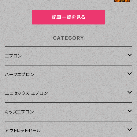
記事一覧を見る
CATEGORY
エプロン
Kitsch'n Glam（キッチングラム）
ハーフエプロン
Sierra Rose（シエラローズ）
Sierra Rose（シエラローズ）
ユニセックス エプロン
Tarantinalovers（タランティーナ ラバーズ）
DII（ディーアイアイ）
キッズエプロン
The Sunday Girl（ザサンデーガール）
Sierra Rose（シエラローズ）
Sierra Rose（シエラローズ）
アウトレットセール