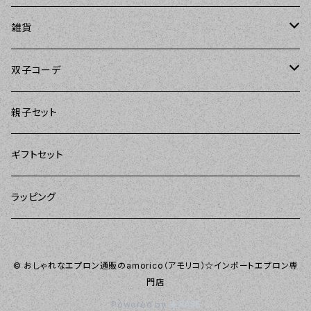
Carolyn's Kitchen（キャロリンズキッチン）
amorico（アモリコ）
The Sunday Girl（ザサンデーガール）
エプロン
雑貨
Kitsch'n Glam（キッチングラム）
Sugar baby aprons（シュガーベイビー）
ASD Living（エーエスディーリビング）
雑貨
amorico（アモリコ）
双子コーデ
Sierra Rose（シエラローズ）
amorico（アモリコ）
DII（ディーアイアイ）
Kitsch'n Glam（キッチングラム）
The Sunday Girl（ザサンデーガール）
The Sunday Girl（サンデーガール）
親子セット
DII（ディーアイアイ）
MOZI（モジ）
DII（ディーアイアイ）
DII（ディーアイアイ）
ギフトセット
amorico（アモリコ）
amorico（アモリコ）
Kitsch'n Glam（キッチングラム）
ラッピング
Sugar baby aprons（シュガーベイビー）
I love Aprons（アラブエプロンズ）
Tarantinalovers（タランティーナ ラバーズ）
© おしゃれなエプロン通販のamorico（アモリコ）☆インポートエプロン専
Flirty Aprons（フラーティーエプロンズ）
門店
Powered by