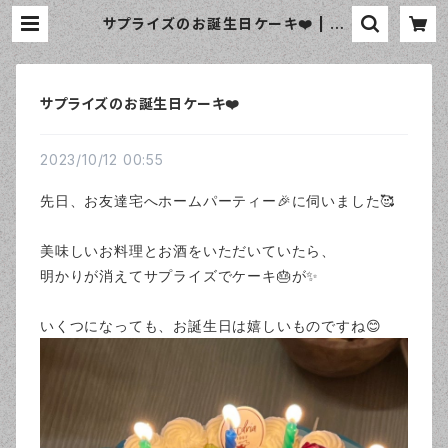
サプライズのお誕生日ケーキ❤️ | お
しゃれなエプロン通販のamorico
（アモリコ）☆インポートエプロン専門
店
サプライズのお誕生日ケーキ❤️
2023/10/12 00:55
先日、お友達宅へホームパーティー🎉に伺いました🥰
美味しいお料理とお酒をいただいていたら、
明かりが消えてサプライズでケーキ🎂が✨
いくつになっても、お誕生日は嬉しいものですね😊