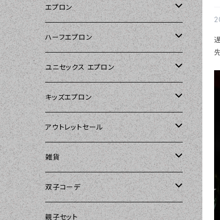
エプロン
2
Kitsch'n Glam（キッチングラム）
ハーフエプロン
先
Sierra Rose（シエラローズ）
Sierra Rose（シエラローズ）
ユニセックス エプロン
Tarantinalovers（タランティーナ ラバー
DII（ディーアイアイ）
キッズエプロン
ズ）
Sierra Rose（シエラローズ）
Sierra Rose（シエラローズ）
アウトレットセール
The Sunday Girl（ザサンデーガール）
amorico（アモリコ）
The Sunday Girl（ザサンデーガール）
エプロン
雑貨
Carolyn's Kitchen（キャロリンズキッチ
ン）
Kitsch'n Glam（キッチングラム）
ASD Living（エーエスディーリビング）
雑貨
amorico（アモリコ）
双子コーデ
Sierra Rose（シエラローズ）
Sugar baby aprons（シュガーベイビ
amorico（アモリコ）
Kitsch'n Glam（キッチングラム）
The Sunday Girl（ザサンデーガール）
The Sunday Girl（サンデーガール）
親子セット