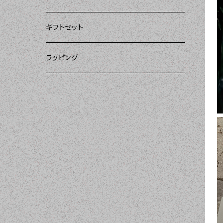
ー）
DII（ディーアイアイ）
DII（ディーアイアイ）
DII（ディーアイアイ）
ギフトセット
DII（ディーアイアイ）
amorico（アモリコ）
Kitsch'n Glam（キッチングラム）
ラッピング
MOZI（モジ）
Sugar baby aprons（シュガーベイビー）
amorico（アモリコ）
Tarantinalovers（タランティーナ ラバーズ）
I love Aprons（アラブエプロンズ）
Flirty Aprons（フラーティーエプロンズ）
Heavenly Hostess（ヘブンリーホステ
ス）