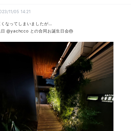
023/11/05 14:21
遅くなってしまいましたが…
日 @yachcco との合同お誕生日会🎂