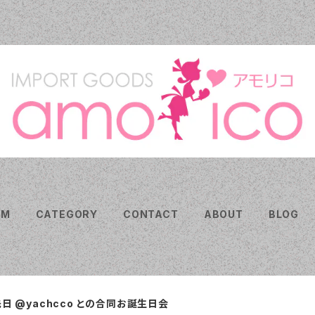
EM
CATEGORY
CONTACT
ABOUT
BLOG
日 @yachcco との合同お誕生日会