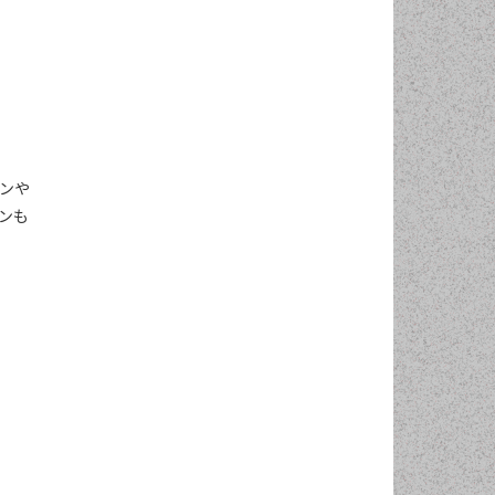
ンや
ンも