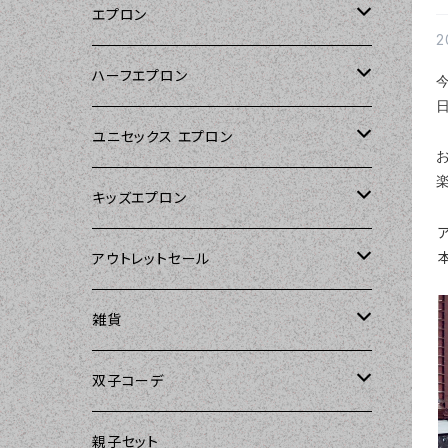
エプロン
2
Kitsch'n Glam（キッチングラム）
ハーフエプロン
Sierra Rose（シエラローズ）
Sierra Rose（シエラローズ）
ユニセックス エプロン
Tarantinalovers（タランティーナ ラバー
DII（ディーアイアイ）
キッズエプロン
ズ）
Sierra Rose（シエラローズ）
Sierra Rose（シエラローズ）
アウトレットセール
The Sunday Girl（ザサンデーガール）
amorico（アモリコ）
The Sunday Girl（ザサンデーガール）
エプロン
雑貨
Carolyn's Kitchen（キャロリンズキッチ
ン）
Kitsch'n Glam（キッチングラム）
ASD Living（エーエスディーリビング）
雑貨
amorico（アモリコ）
双子コーデ
Sierra Rose（シエラローズ）
Sugar baby aprons（シュガーベイビ
amorico（アモリコ）
Kitsch'n Glam（キッチングラム）
The Sunday Girl（ザサンデーガール）
The Sunday Girl（サンデーガール）
親子セット