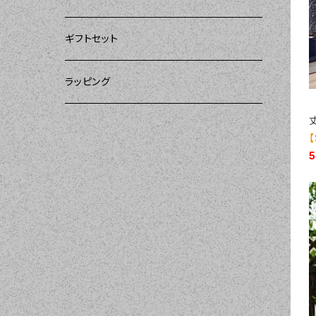
ー）
DII（ディーアイアイ）
DII（ディーアイアイ）
DII（ディーアイアイ）
ギフトセット
DII（ディーアイアイ）
amorico（アモリコ）
Kitsch'n Glam（キッチングラム）
ラッピング
MOZI（モジ）
Sugar baby aprons（シュガーベイビー）
【
amorico（アモリコ）
Tarantinalovers（タランティーナ ラバーズ）
I love Aprons（アラブエプロンズ）
Flirty Aprons（フラーティーエプロンズ）
Heavenly Hostess（ヘブンリーホステ
ス）