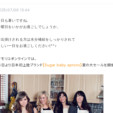
025/07/06 13:44
今日も暑いですね。
日曜日をいかがお過ごしでしょうか。
お出掛けされる方は水分補給をしっかりされて
楽しい一日をお過ごしください(^^♪
アモリコオンラインでは、
本日より日本初上陸ブランド
【Sugar baby aprons】
夏の大セールを開催