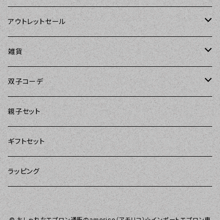
The Sunday Girl（ザサンデーガール）
Sierra Rose（シエラローズ）
Sierra Rose（シエラローズ）
アウトレットセール
Carolyn's Kitchen（キャロリンズキッチン）
amorico（アモリコ）
The Sunday Girl（ザサンデーガール）
エプロン
雑貨
Kitsch'n Glam（キッチングラム）
Sugar baby aprons（シュガーベイビー）
ASD Living（エーエスディーリビング）
雑貨
amorico（アモリコ）
双子コーデ
Sierra Rose（シエラローズ）
amorico（アモリコ）
DII（ディーアイアイ）
Kitsch'n Glam（キッチングラム）
The Sunday Girl（ザサンデーガール）
The Sunday Girl（サンデーガール）
親子セット
DII（ディーアイアイ）
MOZI（モジ）
DII（ディーアイアイ）
DII（ディーアイアイ）
ギフトセット
amorico（アモリコ）
amorico（アモリコ）
Kitsch'n Glam（キッチングラム）
ラッピング
Sugar baby aprons（シュガーベイビー）
I love Aprons（アラブエプロンズ）
Tarantinalovers（タランティーナ ラバーズ）
© おしゃれなエプロン通販のamorico（アモリコ）☆インポートエプロン専