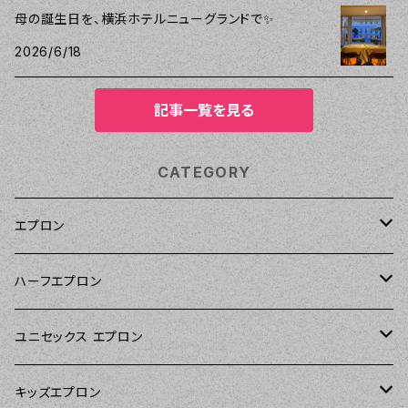
母の誕生日を、横浜ホテルニューグランドで✨
2026/6/18
記事一覧を見る
CATEGORY
エプロン
Kitsch'n Glam（キッチングラム）
ハーフエプロン
Sierra Rose（シエラローズ）
Sierra Rose（シエラローズ）
ユニセックス エプロン
Tarantinalovers（タランティーナ ラバーズ）
DII（ディーアイアイ）
キッズエプロン