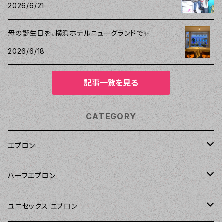
2026/6/21
母の誕生日を、横浜ホテルニューグランドで✨
2026/6/18
記事一覧を見る
CATEGORY
エプロン
Kitsch'n Glam（キッチングラム）
ハーフエプロン
Sierra Rose（シエラローズ）
Sierra Rose（シエラローズ）
ユニセックス エプロン