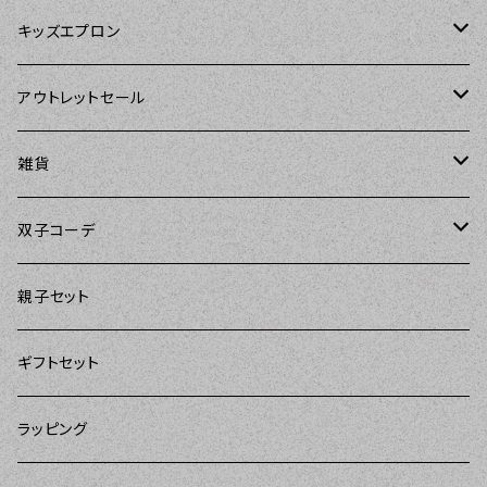
Tarantinalovers（タランティーナ ラバーズ）
DII（ディーアイアイ）
キッズエプロン
The Sunday Girl（ザサンデーガール）
Sierra Rose（シエラローズ）
Sierra Rose（シエラローズ）
アウトレットセール
Carolyn's Kitchen（キャロリンズキッチン）
amorico（アモリコ）
The Sunday Girl（ザサンデーガール）
エプロン
雑貨
Kitsch'n Glam（キッチングラム）
Sugar baby aprons（シュガーベイビー）
ASD Living（エーエスディーリビング）
雑貨
amorico（アモリコ）
双子コーデ
Sierra Rose（シエラローズ）
amorico（アモリコ）
DII（ディーアイアイ）
Kitsch'n Glam（キッチングラム）
The Sunday Girl（ザサンデーガール）
The Sunday Girl（サンデーガール）
親子セット
DII（ディーアイアイ）
MOZI（モジ）
DII（ディーアイアイ）
DII（ディーアイアイ）
ギフトセット
amorico（アモリコ）
amorico（アモリコ）
Kitsch'n Glam（キッチングラム）
ラッピング
Sugar baby aprons（シュガーベイビー）