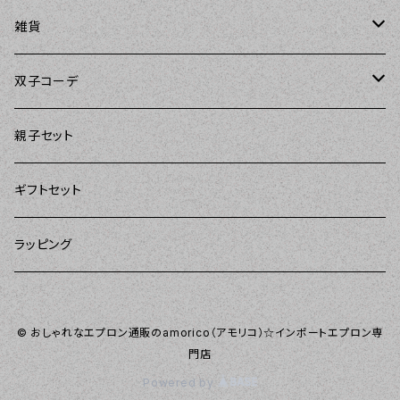
Carolyn's Kitchen（キャロリンズキッチン）
amorico（アモリコ）
The Sunday Girl（ザサンデーガール）
エプロン
雑貨
Kitsch'n Glam（キッチングラム）
Sugar baby aprons（シュガーベイビー）
ASD Living（エーエスディーリビング）
雑貨
amorico（アモリコ）
双子コーデ
Sierra Rose（シエラローズ）
amorico（アモリコ）
DII（ディーアイアイ）
Kitsch'n Glam（キッチングラム）
The Sunday Girl（ザサンデーガール）
The Sunday Girl（サンデーガール）
親子セット
DII（ディーアイアイ）
MOZI（モジ）
DII（ディーアイアイ）
DII（ディーアイアイ）
ギフトセット
amorico（アモリコ）
amorico（アモリコ）
Kitsch'n Glam（キッチングラム）
ラッピング
Sugar baby aprons（シュガーベイビー）
I love Aprons（アラブエプロンズ）
Tarantinalovers（タランティーナ ラバーズ）
© おしゃれなエプロン通販のamorico（アモリコ）☆インポートエプロン専
Flirty Aprons（フラーティーエプロンズ）
門店
Powered by