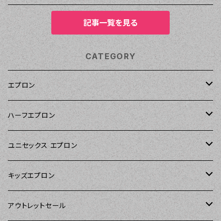
記事一覧を見る
CATEGORY
エプロン
Kitsch'n Glam（キッチングラム）
ハーフエプロン
Sierra Rose（シエラローズ）
Sierra Rose（シエラローズ）
ユニセックス エプロン
Tarantinalovers（タランティーナ ラバーズ）
DII（ディーアイアイ）
キッズエプロン
The Sunday Girl（ザサンデーガール）
Sierra Rose（シエラローズ）
Sierra Rose（シエラローズ）
アウトレットセール